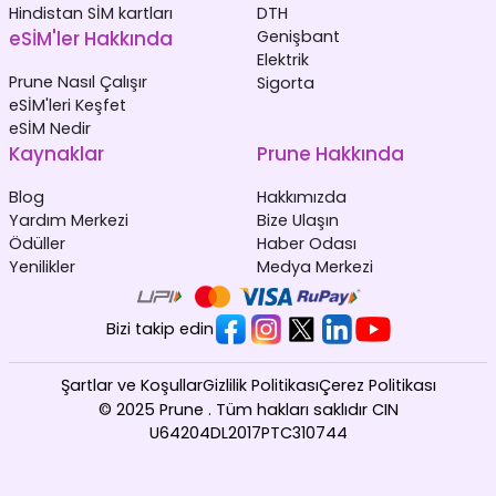
Hindistan SİM kartları
DTH
eSİM'ler Hakkında
Genişbant
Elektrik
Prune Nasıl Çalışır
Sigorta
eSİM'leri Keşfet
eSİM Nedir
Kaynaklar
Prune Hakkında
Blog
Hakkımızda
Yardım Merkezi
Bize Ulaşın
Ödüller
Haber Odası
Yenilikler
Medya Merkezi
Bizi takip edin
Şartlar ve Koşullar
Gizlilik Politikası
Çerez Politikası
© 2025 Prune . Tüm hakları saklıdır CIN
U64204DL2017PTC310744