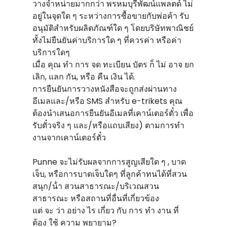
วางจําหน่ายมากกว่า พรหมบุรีพัฒน์แพลตด์ ไม่
อยู่ในจุดใด ๆ ระหว่างการซื้อขายกับพ่อค้า รับ
อนุมัติสําหรับผลิตภัณฑ์ใด ๆ โดยบริษัทพาณิชย์
ทั้งไม่ยืนยันค่าบริการใด ๆ ที่ควรค่า หรือค่า
บริการใดๆ
เมื่อ คุณ ทํา การ จด ทะเบียน บัตร ก็ ไม่ อาจ ยก
เลิก, แลก กัน, หรือ คืน เงิน ได้.
การยืนยันการวางหนังสือจะถูกส่งผ่านทาง
อีเมลและ/หรือ SMS สําหรับ e-trikets คุณ
ต้องนําเสนอการยืนยันอีเมลที่เคาน์เตอร์ตั๋ว เพื่อ
รับตั๋วจริง ๆ และ/หรือแถบเสียง) ตามการทํา
งานจากเคาน์เตอร์ตั๋ว
Punne จะไม่รับผลจากการสูญเสียใด ๆ , บาด
เจ็บ, หรือการบาดเจ็บใดๆ ที่ลูกค้าทนได้ที่สวน
สนุก/น้ํา สวนสาธารณะ/บริเวณสวน
สาธารณะ หรือสถานที่อื่นที่เกี่ยวข้อง
แต่ จะ ว่า อย่าง ไร เกี่ยว กับ การ ทํา งาน ที่
ต้อง ใช้ ความ พยายาม?