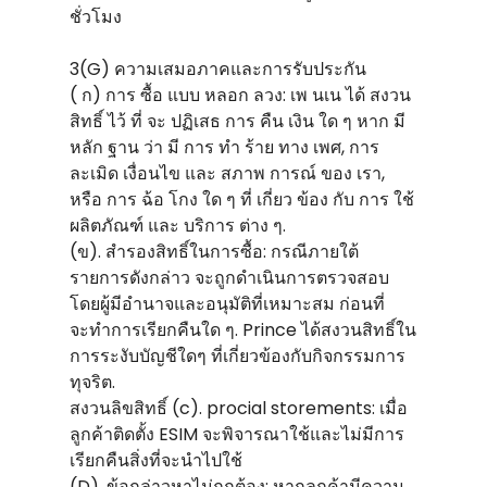
ชั่วโมง
3(G) ความเสมอภาคและการรับประกัน
( ก) การ ซื้อ แบบ หลอก ลวง: เพ นเน ได้ สงวน
สิทธิ์ ไว้ ที่ จะ ปฏิเสธ การ คืน เงิน ใด ๆ หาก มี
หลัก ฐาน ว่า มี การ ทํา ร้าย ทาง เพศ, การ
ละเมิด เงื่อนไข และ สภาพ การณ์ ของ เรา,
หรือ การ ฉ้อ โกง ใด ๆ ที่ เกี่ยว ข้อง กับ การ ใช้
ผลิตภัณฑ์ และ บริการ ต่าง ๆ.
(ข). สํารองสิทธิ์ในการซื้อ: กรณีภายใต้
รายการดังกล่าว จะถูกดําเนินการตรวจสอบ
โดยผู้มีอํานาจและอนุมัติที่เหมาะสม ก่อนที่
จะทําการเรียกคืนใด ๆ. Prince ได้สงวนสิทธิ์ใน
การระงับบัญชีใดๆ ที่เกี่ยวข้องกับกิจกรรมการ
ทุจริต.
สงวนลิขสิทธิ์ (c). procial storements: เมื่อ
ลูกค้าติดตั้ง ESIM จะพิจารณาใช้และไม่มีการ
เรียกคืนสิ่งที่จะนําไปใช้
(D). ข้อกล่าวหาไม่ถูกต้อง: หากลูกค้ามีความ