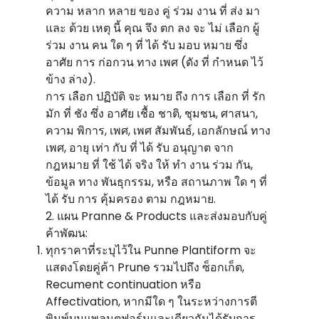
ความ หลาก หลาย ของ คู่ ร่วม งาน ที่ ส่ง มา
และ ด้วย เหตุ นี้ คุณ จึง ตก ลง จะ ไม่ เลือก ผู้
ร่วม งาน คน ใด ๆ ที่ ได้ รับ มอบ หมาย ซึ่ง
อาศัย การ ก่อกวน ทาง เพศ (ดัง ที่ กําหนด ไว้
ข้าง ล่าง).
การ เลือก ปฏิบัติ จะ หมาย ถึง การ เลือก ที่ รัก
มัก ที่ ชัง ซึ่ง อาศัย เชื้อ ชาติ, ชุมชน, ศาสนา,
ความ พิการ, เพศ, เพศ สัมพันธ์, เอกลักษณ์ ทาง
เพศ, อายุ เท่า กับ ที่ ได้ รับ อนุญาต จาก
กฎหมาย ที่ ใช้ ได้ จริง ให้ ทํา งาน ร่วม กัน,
ข้อมูล ทาง พันธุกรรม, หรือ สถานภาพ ใด ๆ ที่
ได้ รับ การ คุ้มครอง ตาม กฎหมาย.
2. แผน Pranne & Products และส่งมอบกับคู่
ค้าพัฒน:
ทุกราคาที่ระบุไว้ใน Punne Plantiform จะ
แสดงโดยคู่ค้า Prune รวมไปถึง ซ็อกเก็ต,
Recument continuation หรือ
Affectivation, หากมีใด ๆ ในระหว่างการตี
พิมพ์บนแพลนตฟอร์มและเดียวกันได้รับการ