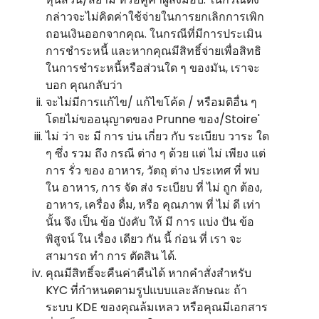
กล่าวจะไม่คิดค่าใช้จ่ายในการยกเลิกการเพิก
ถอนเงินออกจากคุณ. ในกรณีที่มีการประเมิน
การชําระหนี้ และหากคุณมีสิทธิ์จ่ายเพื่อสิทธิ
ในการชําระหนี้หรือส่วนใด ๆ ของมัน, เราจะ
บอก คุณกลับว่า
จะไม่มีการแก้ไข/ แก้ไขโค้ด / หรือมติอื่น ๆ
โดยไม่ขออนุญาตของ Prunne ของ/Stoire'
ไม่ ว่า จะ มี การ บ่น เกี่ยว กับ ระเบียบ วาระ ใด
ๆ ซึ่ง รวม ถึง กรณี ต่าง ๆ ด้วย แต่ ไม่ เพียง แต่
การ รั่ว ของ อาหาร, วัตถุ ต่าง ประเทศ ที่ พบ
ใน อาหาร, การ จัด ส่ง ระเบียบ ที่ ไม่ ถูก ต้อง,
อาหาร, เครื่อง ดื่ม, หรือ คุณภาพ ที่ ไม่ ดี เท่า
นั้น จึง เป็น ข้อ บังคับ ให้ มี การ แบ่ง ปัน ข้อ
พิสูจน์ ใน เรื่อง เดียว กัน นี้ ก่อน ที่ เรา จะ
สามารถ ทํา การ ตัดสิน ได้.
คุณมีสิทธิ์จะคืนค่าคืนได้ หากคําสั่งสําหรับ
KYC ที่กําหนดตามรูปแบบและลักษณะ ถ้า
ระบบ KDE ของคุณล้มเหลว หรือคุณมีเอกสาร