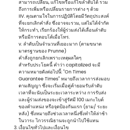
สามารถเปลี่ยน, แก้ไขหรือแก้ไขลําดับได้ รวม
ถึงการเพิ่มหรือเปลี่ยนรายการต่าง ๆ ด้วย
IIV. คุณตามใจในการปฏิบัติโดยมีวัตถุประสงค์
ที่จะยกเลิกคําสั่ง ซึ่งอาจจะรวม, แต่ไม่ได้จํากัด
ให้กระทํา, เรียกร้องให้ผู้ร่วมส่งได้เลื่อนลําดับ
หรือมีการตอบโต้เมื่อโทร.
v. ลําดับเป็นจํานวนที่เยอะมาก (ตามขนาด
มาตรฐานของ Prunne)
คําสั่งถูกยกเลิกเพราะเหตุผลใดๆ
สําหรับประโยคนี้ คําว่า capitalized จะมี
ความหมายดังต่อไปนี้: "On Times
Guarantee Times" หมายถึงเวลาการส่งมอบ
ตามสัญญา ซึ่งจะเริ่มเมื่อคู่ค้ายอมรับลําดับ
เวลาที่จะนับเป็นระยะเวลาระหว่าง การรับส่ง
และผู้ร่วมส่งของจะเข้าสู่รัศมี 100 เมกะไบต์
ของตําแหน่ง หรือจุดป้องกันแรก (ยาม/ ระยะ
หลัง) ซึ่งหมายถึงช่วงเวลาหนึ่งซึ่งทําให้ล่าช้า
ในวาระ ไกวรรณิธานจะถูกนําไปใช้แทน
เงื่อนไขทั่วไปและเงื่อนไข