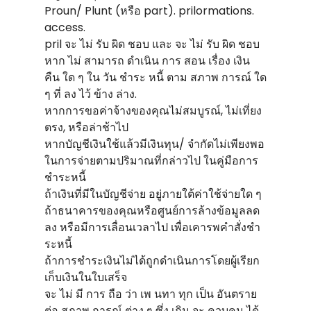
Proun/ Plunt (หรือ part). prilormations.
access.
pril จะ ไม่ รับ ผิด ชอบ และ จะ ไม่ รับ ผิด ชอบ
หาก ไม่ สามารถ ดําเนิน การ สอน เรื่อง เงิน
คืน ใด ๆ ใน วัน ชําระ หนี้ ตาม สภาพ การณ์ ใด
ๆ ที่ ลง ไว้ ข้าง ล่าง.
หากการขอค่าจ้างของคุณไม่สมบูรณ์, ไม่เที่ยง
ตรง, หรือล่าช้าไป
หากบัญชีเงินใช้แล้วมีเงินทุน/ จํากัดไม่เพียงพอ
ในการจ่ายตามปริมาณที่กล่าวไป ในคู่มือการ
ชําระหนี้
ถ้าเงินที่มีในบัญชีจ่าย อยู่ภายใต้ค่าใช้จ่ายใด ๆ
ถ้าธนาคารของคุณหรือศูนย์การล้างข้อมูลลด
ลง หรือมีการเลื่อนเวลาไป เพื่อเคารพคําสั่งชํา
ระหนี้
ถ้าการชําระเงินไม่ได้ถูกดําเนินการโดยผู้เรียก
เก็บเงินในใบเสร็จ
จะ ไม่ มี การ ถือ ว่า เพ นทา ทุก เป็น อันตราย
ต่อ สภาพ การณ์ ต่าง ๆ ซึ่ง เกิน จะ ควบคุม ได้