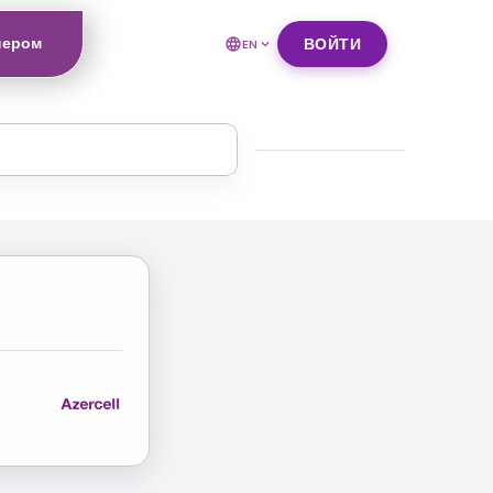
нером
ВОЙТИ
EN