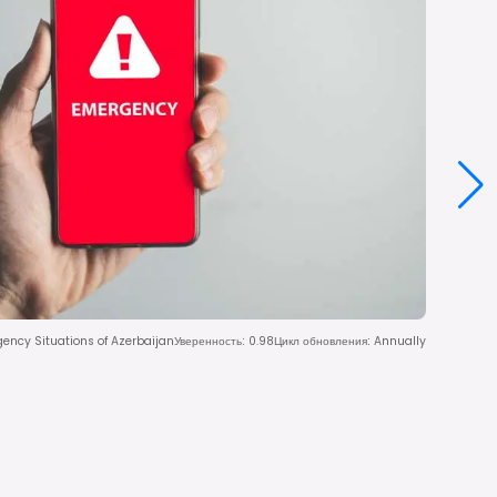
gency Situations of Azerbaijan
Уверенность
:
0.98
Цикл обновления
:
Annually