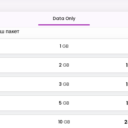
Data Only
ш пакет
1
GB
2
GB
₹
3
GB
₹
5
GB
₹
10
GB
₹ 