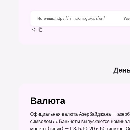
Источник
:
https://mincom.gov.az/en/
Уве
День
Валюта
Официальная валюта Азербайджана — азерб
символом ₼. Банкноты выпускаются номиналом 1
монеты (гяпик) — 1, 3, 5, 10, 20 и 50 гяпиков