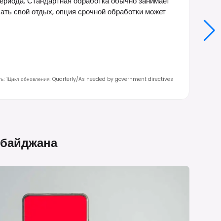
периода. Стандартная обработка обычно занимает
чать свой отдых, опция срочной обработки может
ть
:
1
Цикл обновления
:
Quarterly/As needed by government directives
рбайджана