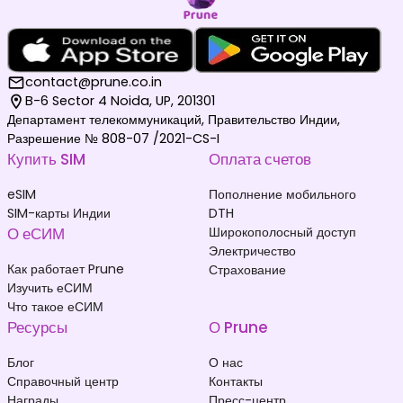
contact@prune.co.in
B-6 Sector 4 Noida, UP, 201301
Департамент телекоммуникаций, Правительство Индии,
Разрешение № 808-07 /2021-CS-I
Купить SIM
Оплата счетов
eSIM
Пополнение мобильного
SIM-карты Индии
DTH
О еСИМ
Широкополосный доступ
Электричество
Как работает Prune
Страхование
Изучить еСИМ
Что такое еСИМ
Ресурсы
О Prune
Блог
О нас
Справочный центр
Контакты
Награды
Пресс-центр