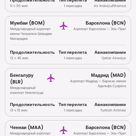
11 ч 30 мин
1 пересадка
Air India
,
Lufthansa
Мумбаи (BOM)
Барселона (BCN)
Международный аэропорт
Аэропорт Барселона — Эль-Прат
имени Чатрапати Шиваджи
Махараджа
Продолжительность
Тип перелета
Авиакомпании
12 ч 45 мин
1 пересадка
Qatar Airways
Бенгалуру
Мадрид (MAD)
(BLR)
Аэропорт Мадрид — Барахас имени
Адольфо Суареса
Международный
аэропорт Кемпегоуда
Продолжительность
Тип перелета
Авиакомпании
13 ч 15 мин
1 пересадка
Turkish Airlines
Ченнаи (MAA)
Барселона (BCN)
Международный аэропорт
Аэропорт Барселона — Эль-Прат