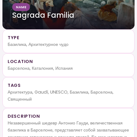
NAME
Sagrada Familia
TYPE
Базилика, Архитектурное чудо
LOCATION
Барселона, Каталония, Испания
TAGS
Архитектура, Gaudí, UNESCO, Базилика, Барселона,
Священный
DESCRIPTION
Незавершенный шедевр Антонио Гауди, величественная
базилика в Барселоне, представляет собой захватывающее
сочетание готического и ар-нуво стилей. Ее замысловатые