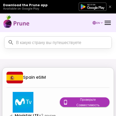
Download the Prune app
Available on Google Play
EN
Spain
eSIM
Проверьте
Совместимость
Movistar LTE
+
2
другие