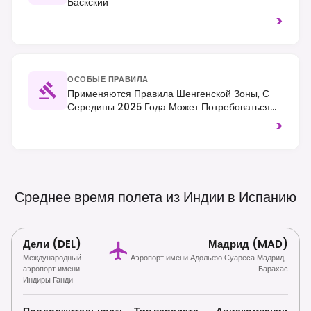
Баскский
>
ОСОБЫЕ ПРАВИЛА
Применяются Правила Шенгенской Зоны, С
Середины 2025 Года Может Потребоваться
ETIAS. Правостороннее Движение.
>
Употребление Алкоголя В Общественных
Местах Ограничено В Некоторых Районах, А
Мусорение Строго Запрещено.
Среднее время полета из Индии в
Испанию
Дели (DEL)
Мадрид (MAD)
Международный
Аэропорт имени Адольфо Суареса Мадрид-
аэропорт имени
Барахас
Индиры Ганди
Продолжительность
Тип перелета
Авиакомпании