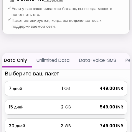
Если у вас заканчивается баланс, вы всегда можете
пополнить его.
Пакет активируется, когда вы подключаетесь к
поддерживаемой сети.
Data Only
Unlimited Data
Data-Voice-SMS
Pe
Выберите ваш пакет
7
дней
1
GB
₹ 449.00 INR
15
дней
2
GB
₹ 549.00 INR
30
дней
3
GB
₹ 749.00 INR