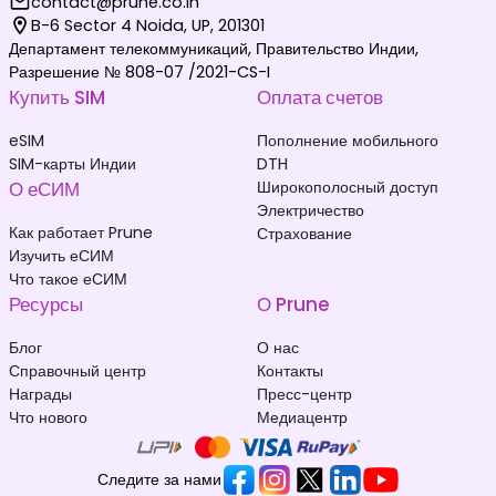
contact@prune.co.in
B-6 Sector 4 Noida, UP, 201301
Департамент телекоммуникаций, Правительство Индии,
Разрешение № 808-07 /2021-CS-I
Купить SIM
Оплата счетов
eSIM
Пополнение мобильного
SIM-карты Индии
DTH
О еСИМ
Широкополосный доступ
Электричество
Как работает Prune
Страхование
Изучить еСИМ
Что такое еСИМ
Ресурсы
О Prune
Блог
О нас
Справочный центр
Контакты
Награды
Пресс-центр
Что нового
Медиацентр
Следите за нами