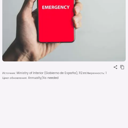
Источник
:
Ministry of Interior (Gobierno de España), 112.es
Уверенность
:
1
Цикл обновления
:
Annually/As needed