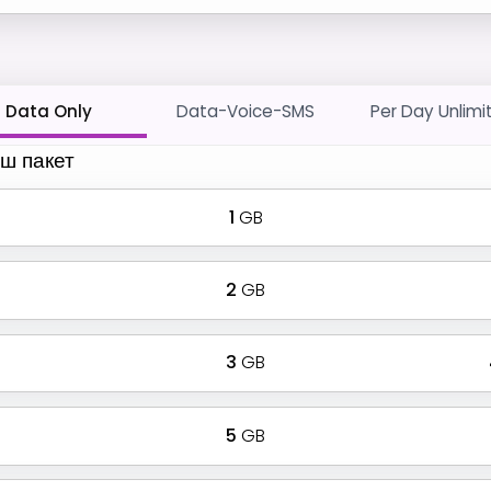
Data Only
Data-Voice-SMS
Per Day Unlimi
ш пакет
1
GB
2
GB
3
GB
5
GB