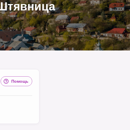
 Штявница
Помощь