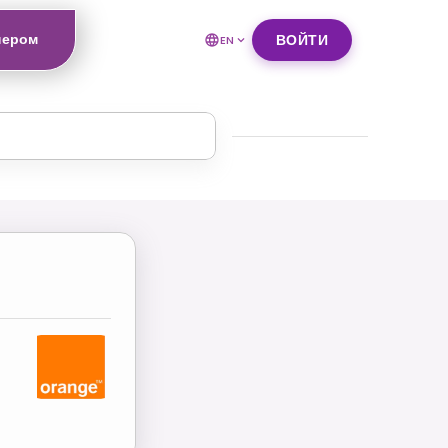
нером
ВОЙТИ
EN