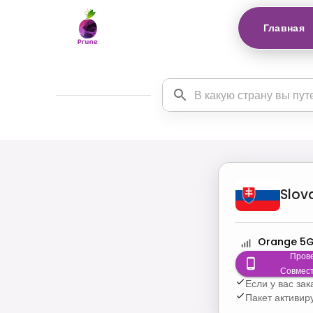
Главная
Slov
Orange 5
Пров
Совмес
Если у вас за
Пакет активир