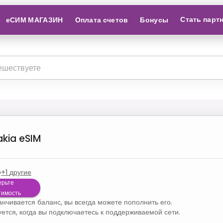
Стать парт
еСИМ МАГАЗИН
Оплата счетов
Бонусы
akia
eSIM
G
+
1
другие
ерьте
тимость
канчивается баланс, вы всегда можете пополнить его.
уется, когда вы подключаетесь к поддерживаемой сети.