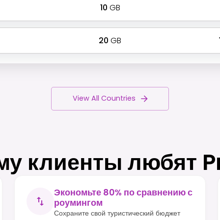
10
GB
20
GB
View All Countries
му клиенты любят P
Экономьте 80% по сравнению с
роумингом
Сохраните свой туристический бюджет