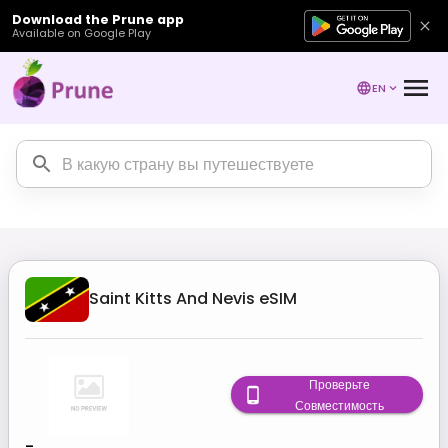
Download the Prune app
Available on Google Play
EN
Saint Kitts And Nevis
eSIM
Проверьте
Совместимость
-