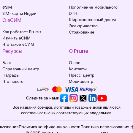
eSIM
Пополнение мобильного
SIM-карты Индии
DTH
О еСИМ
Широкополосный доступ
Электричество
Как работает Prune
Страхование
Изучить еСИМ
Что такое еСИМ
Ресурсы
О Prune
Блог
О нас
Справочный центр
Контакты
Награды
Пресс-центр
Что нового
Медиацентр
Следите за нами
Все названия брендов, логотипы и товарные знаки являются
собственностью их соответствующих владельцев.
льзования
Политика конфиденциальности
Политика использования 