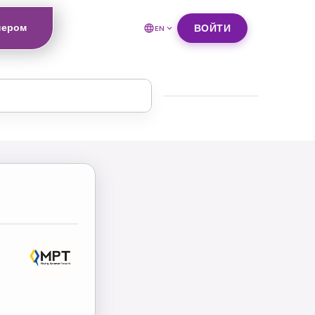
нером
ВОЙТИ
EN