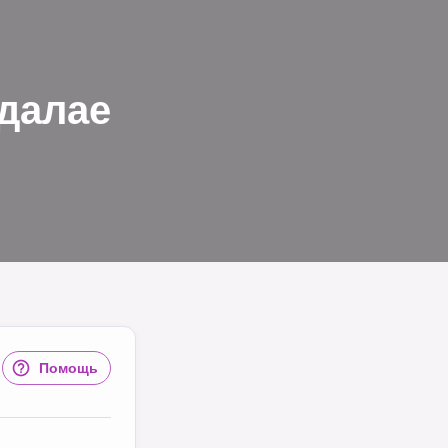
далае
Помощь