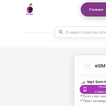
Главная
eSIM
Mpt Gsm 
Пров
Совмес
Если у вас за
Пакет активир