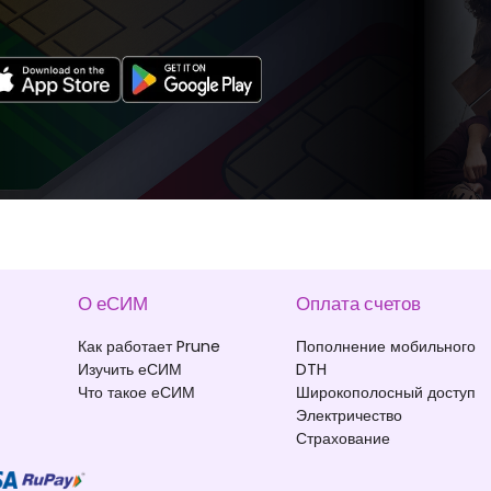
О еСИМ
Оплата счетов
Как работает Prune
Пополнение мобильного
Изучить еСИМ
DTH
Что такое еСИМ
Широкополосный доступ
Электричество
Страхование