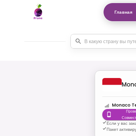
Главная
Mon
Monaco T
Пров
Совмес
Если у вас за
Пакет активир