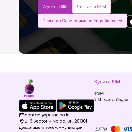
Изучить ESIM
Что Такое ESIM
Проверка Совместимости Устройства
Купить SIM
eSIM
SIM-карты Индии
contact@prune.co.in
B-6 Sector 4 Noida, UP, 201301
Департамент телекоммуникаций,