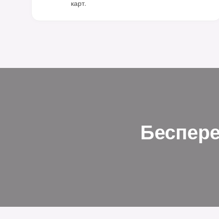
карт.
Беспере