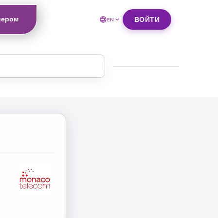
нером
ВОЙТИ
EN