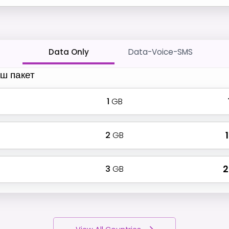
Data Only
Data-Voice-SMS
ш пакет
1
GB
2
GB
₹
3
GB
₹