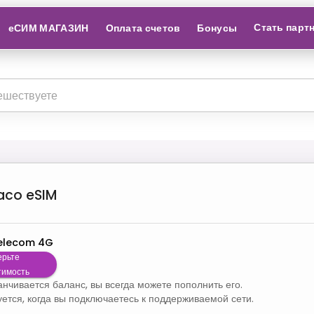
Стать парт
еСИМ МАГАЗИН
Оплата счетов
Бонусы
aco
eSIM
elecom 4G
ерьте
тимость
канчивается баланс, вы всегда можете пополнить его.
уется, когда вы подключаетесь к поддерживаемой сети.