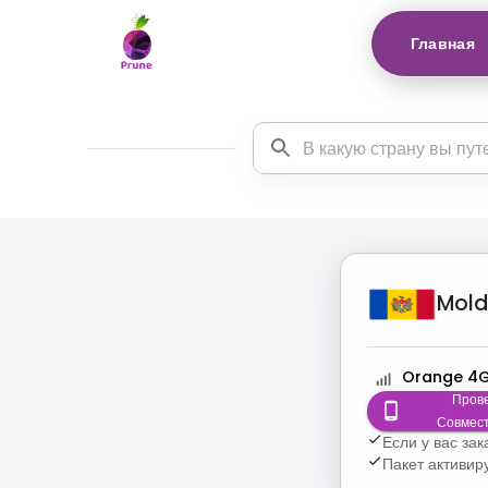
Главная
Mol
Orange 4
Пров
Совмес
Если у вас за
Пакет активир