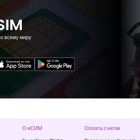
SIM
по всему миру
О еСИМ
Оплата счетов