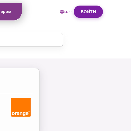
нером
ВОЙТИ
EN