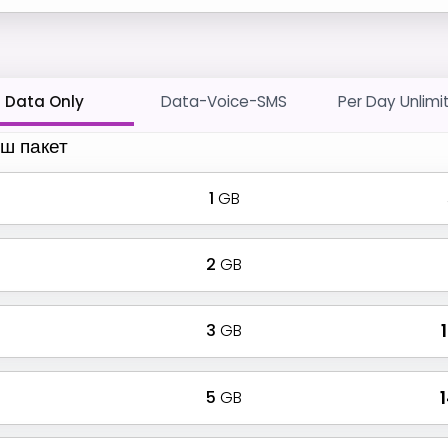
Data Only
Data-Voice-SMS
Per Day Unlimi
ш пакет
1
GB
2
GB
3
GB
₹
5
GB
₹