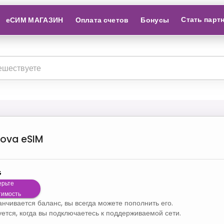
Стать парт
еСИМ МАГАЗИН
Оплата счетов
Бонусы
dova
eSIM
G
ерьте
тимость
канчивается баланс, вы всегда можете пополнить его.
уется, когда вы подключаетесь к поддерживаемой сети.