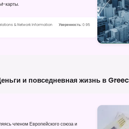
M-карты.
elations & Network Information
Уверенность
:
0.95
еньги и повседневная жизнь в
Greec
яясь членом Европейского союза и