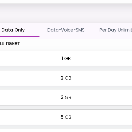
Data Only
Data-Voice-SMS
Per Day Unlimi
ш пакет
1
GB
2
GB
3
GB
5
GB