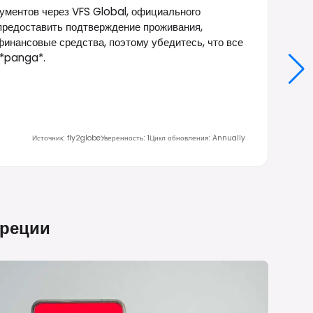
ументов через VFS Global, официального
предоставить подтверждение проживания,
финансовые средства, поэтому убедитесь, что все
 *panga*.
Источник
:
fly2globe
Уверенность
:
1
Цикл обновления
:
Annually
Греции