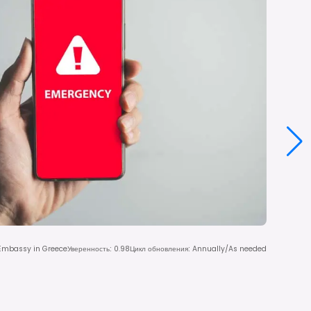
 Embassy in Greece
Уверенность
:
0.98
Цикл обновления
:
Annually/As needed