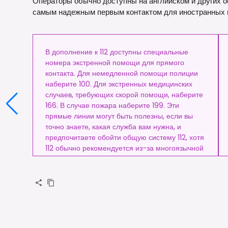
Операторы обычно доступны на английском и других ос
самым надежным первым контактом для иностранных п
В дополнение к 112 доступны специальные
номера экстренной помощи для прямого
контакта. Для немедленной помощи полиции
наберите 100. Для экстренных медицинских
случаев, требующих скорой помощи, наберите
166. В случае пожара наберите 199. Эти
прямые линии могут быть полезны, если вы
точно знаете, какая служба вам нужна, и
предпочитаете обойти общую систему 112, хотя
112 обычно рекомендуется из-за многоязычной
поддержки и всестороннего охвата.