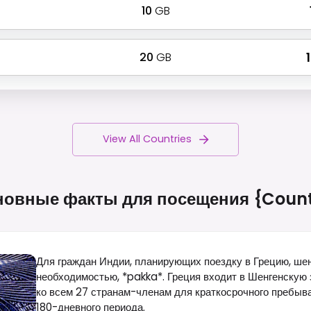
10
GB
20
GB
₹
View All Countries
новные факты для посещения
{count
Для граждан Индии, планирующих поездку в Грецию, ше
необходимостью, *pakka*. Греция входит в Шенгенскую зо
ко всем 27 странам-членам для краткосрочного пребыван
180-дневного периода.