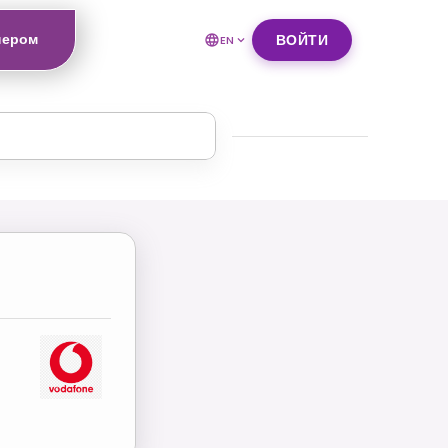
нером
ВОЙТИ
EN