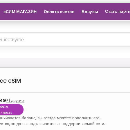
Стать парт
еСИМ МАГАЗИН
Оплата счетов
Бонусы
ce
eSIM
 4G
+
1
другие
ерьте
тимость
канчивается баланс, вы всегда можете пополнить его.
уется, когда вы подключаетесь к поддерживаемой сети.