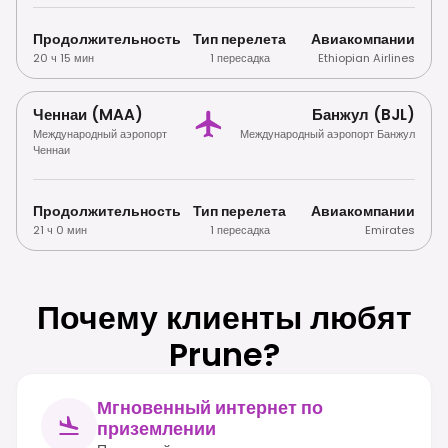
Продолжительность
Тип перелета
Авиакомпании
20 ч 15 мин
1 пересадка
Ethiopian Airlines
Ченнаи (MAA)
Банжул (BJL)
Международный аэропорт
Международный аэропорт Банжул
Ченнаи
Продолжительность
Тип перелета
Авиакомпании
21 ч 0 мин
1 пересадка
Emirates
Почему клиенты любят
Prune?
Мгновенный интернет по
приземлении