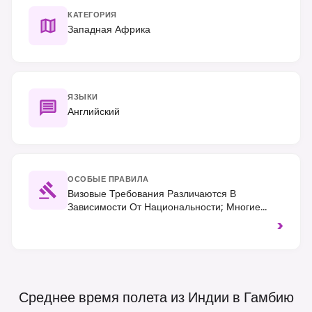
КАТЕГОРИЯ
Западная Африка
ЯЗЫКИ
Английский
ОСОБЫЕ ПРАВИЛА
Визовые Требования Различаются В
Зависимости От Национальности; Многие
Граждане Западных Стран И Стран ЭКОВАС
>
Могут Въезжать Без Визы На Срок До 90 Дней.
Правостороннее Движение. Всегда
Спрашивайте Разрешения, Прежде Чем
Фотографировать Местных Жителей.
Среднее время полета из Индии в
Гамбию