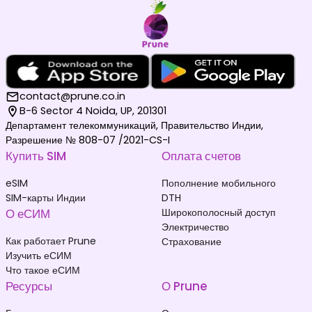
contact@prune.co.in
B-6 Sector 4 Noida, UP, 201301
Департамент телекоммуникаций, Правительство Индии,
Разрешение № 808-07 /2021-CS-I
Купить SIM
Оплата счетов
eSIM
Пополнение мобильного
SIM-карты Индии
DTH
О еСИМ
Широкополосный доступ
Электричество
Как работает Prune
Страхование
Изучить еСИМ
Что такое еСИМ
Ресурсы
О Prune