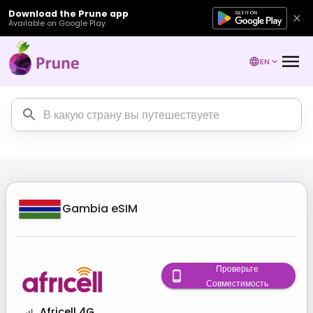
Download the Prune app
Available on Google Play
EN
Gambia
eSIM
Проверьте
Совместимость
Africell 4G