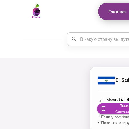
Главная
El S
Movistar 
Пров
Совмес
Если у вас за
Пакет активир