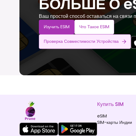
БОЛЬШЕ О e
Ваш простой способ оставаться на связи 
Изучить ESIM
Что Такое ESIM
Проверка Совместимости Устройства
Купить SIM
eSIM
SIM-карты Индии