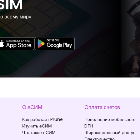
SIM
по всему миру
О еСИМ
Оплата счетов
Как работает Prune
Пополнение мобильного
Изучить еСИМ
DTH
Что такое еСИМ
Широкополосный доступ
Электричество