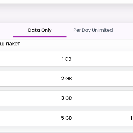
Data Only
Per Day Unlimited
ш пакет
1
GB
2
GB
3
GB
5
GB
₹