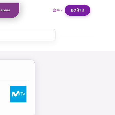
нером
ВОЙТИ
EN