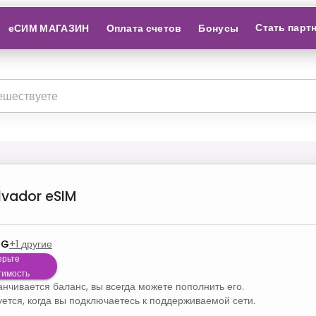
Стать парт
еСИМ МАГАЗИН
Оплата счетов
Бонусы
alvador
eSIM
4G
+
1
другие
ерьте
тимость
канчивается баланс, вы всегда можете пополнить его.
уется, когда вы подключаетесь к поддерживаемой сети.