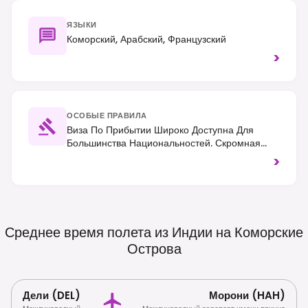
ЯЗЫКИ
Коморский, Арабский, Французский
>
ОСОБЫЕ ПРАВИЛА
Виза По Прибытии Широко Доступна Для
Большинства Национальностей. Скромная
Одежда Ценится, Особенно За Пределами
>
Туристических Курортов, А Движение
Транспорта Осуществляется По Правой
Стороне Дороги.
Среднее время полета из Индии на Коморские
Острова
Дели (DEL)
Морони (HAH)