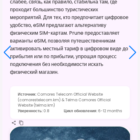
слабее, связь, как правило, стабильна там, где
проходит большинство туристических
мероприятий. Для тех, кто предпочитает цифровое
удобство, eSIM предлагают альтернативу
физическим SIM-картам. Prune предоставляет
варианты eSIM, позволяя путешественникам
активировать местный тариф в цифровом виде до
прибытия или по прибытии, упрощая процесс
подключения без необходимости искать
физический магазин.
Источник
:
Comores Telecom Official Website
(comorestelecom.km) & Telma Comores Official
Website (telma.km)
Уверенность
:
0.8
Цикл обновления
:
6-12 months