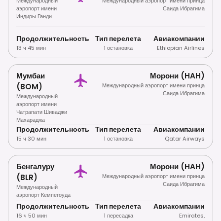
Международный
Международный аэропорт имени принца
аэропорт имени
Саида Ибрагима
Индиры Ганди
Продолжительность
Тип перелета
Авиакомпании
13 ч 45 мин
1 остановка
Ethiopian Airlines
Мумбаи
Морони (HAH)
(BOM)
Международный аэропорт имени принца
Саида Ибрагима
Международный
аэропорт имени
Чатрапати Шиваджи
Махараджа
Продолжительность
Тип перелета
Авиакомпании
15 ч 30 мин
1 остановка
Qatar Airways
Бенгалуру
Морони (HAH)
(BLR)
Международный аэропорт имени принца
Саида Ибрагима
Международный
аэропорт Кемпегоуда
Продолжительность
Тип перелета
Авиакомпании
16 ч 50 мин
1 пересадка
Emirates
,