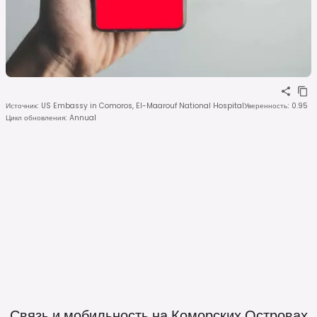
Источник
:
US Embassy in Comoros, El-Maarouf National Hospital
Уверенность
:
0.95
Цикл обновления
:
Annual
Связь и мобильность на Коморских
Островах