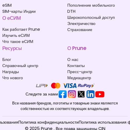
eSIM
Пополнение мобильного
SIM-карты Индии
DTH
О еСИМ
Широкополосный доступ
Электричество
Как работает Prune
Страхование
Изучить еСИМ
Что такое еСИМ
Ресурсы
О Prune
Блог
О нас
Справочный центр
Контакты
Награды
Пресс-центр
Что нового
Медиацентр
Следите за нами
Все названия брендов, логотипы и товарные знаки являются
собственностью их соответствующих владельцев.
льзования
Политика конфиденциальности
Политика использования 
© 2025 Prune . Все права защищены CIN