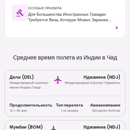
ОСОБЫЕ ПРАВИЛА
Для Большинства Иностранных Граждан
Требуется Виза, Которую Можно Заранее
Получить В Посольстве Или Консульстве Чада.
>
Фотографирование Военных Или
Правительственных Объектов Строго
Запрещено. Применяется Правостороннее
Движение; Всегда Проверяйте Текущие
Рекомендации Для Путешественников Из-За
Среднее время полета из Индии в
Чад
Соображений Безопасности.
Дели (DEL)
Нджамена (NDJ)
Международный аэропорт
Международный аэропорт Нджамены
имени Индиры Ганди
Продолжительность
Тип перелета
Авиакомпании
12 ч 45 мин
1 остановка
Ethiopian Airlines
Мумбаи (BOM)
Нджамена (NDJ)