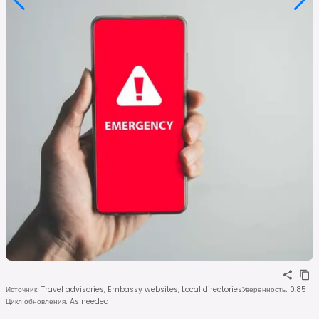
Источник
:
Travel advisories, Embassy websites, Local directories
Уверенность
:
0.85
Цикл обновления
:
As needed