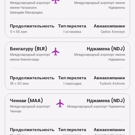
Международный аэропорт
Международный аэропорт имени
имени Чатрапати
Нджамены
Шиваджи Махараджа
Продолжительность
Тип перелета
Авиакомпании
11 ч 55 мин
1 остановка
Qatar Airways
Бенгалуру (BLR)
Нджамена (NDJ)
Международный аэропорт
Международный аэропорт имени
имени Кемпеговды
Нджамены
Продолжительность
Тип перелета
Авиакомпании
18 ч 30 мин
1 пересадка
Turkish Airlines
Ченнаи (MAA)
Нджамена (NDJ)
Международный аэропорт
Международный аэропорт Нджамены
Ченнаи
Продолжительность
Тип перелета
Авиакомпании