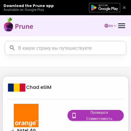
Download the Prune app
Available on Google Play
EN
Chad
eSIM
Проверьте
Совместимость
Airtel 4G