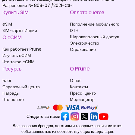
Разрешение № 808-07 /2021-CS-I
Купить SIM
Оплата счетов
eSIM
Пополнение мобильного
SIM-карты Индии
DTH
О еСИМ
Широкополосный доступ
Электричество
Как работает Prune
Страхование
Изучить еСИМ
Что такое еСИМ
Ресурсы
О Prune
Блог
О нас
Справочный центр
Контакты
Награды
Пресс-центр
Что нового
Медиацентр
Следите за нами
Все названия брендов, логотипы и товарные знаки являются
собственностью их соответствующих владельцев.