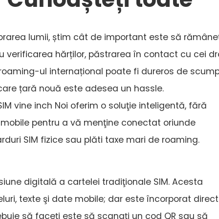
orarea lumii, știm cât de important este să rămâneț
verificarea hărților, păstrarea în contact cu cei dr
oaming-ul internațional poate fi dureros de scump,
ecare țară nouă este adesea un hassle.
M vine inch Noi oferim o soluţie inteligentă, fără
te mobile pentru a vă menţine conectat oriunde
rduri SIM fizice sau plăti taxe mari de roaming.
siune digitală a cartelei tradiţionale SIM. Acesta
luri, texte şi date mobile; dar este încorporat direct
ebuie să faceţi este să scanaţi un cod QR sau să