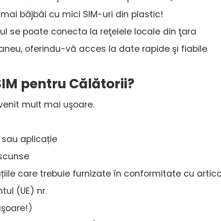
u mai bâjbâi cu mici SIM-uri din plastic!
vul se poate conecta la reţelele locale din ţara
eu, oferindu-vă acces la date rapide şi fiabile
SIM pentru Călătorii?
evenit mult mai uşoare.
 sau aplicație
ascunse
iile care trebuie furnizate în conformitate cu artico
tul (UE) nr.
 uşoare!)