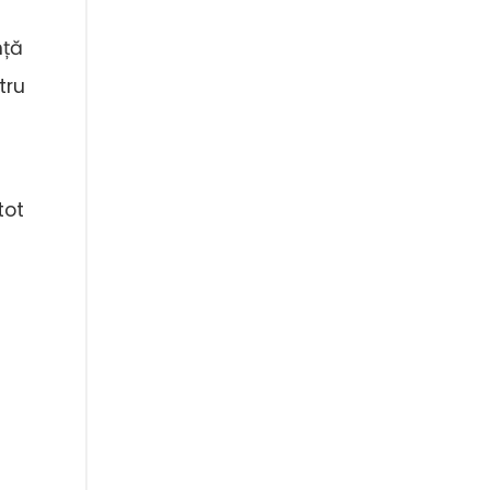
nță
tru
tot