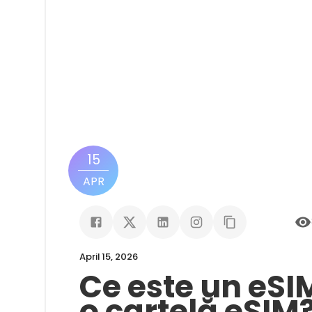
15
APR
April 15, 2026
Ce este un eS
o cartelă eSIM