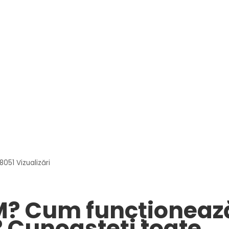
8051
Vizualizări
IM? Cum funcționeaz
? Cunoașteți toate