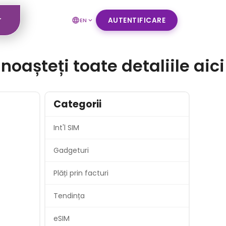
r
AUTENTIFICARE
EN
așteți toate detaliile aici
Categorii
Int'l SIM
Gadgeturi
Plăți prin facturi
Tendința
eSIM