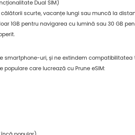
uncționalitate Dual SIM)
 călătorii scurte, vacanțe lungi sau muncă la dista
e doar 1GB pentru navigarea cu lumină sau 30 GB pen
perit.
ne smartphone-uri, și ne extindem compatibilitatea 
ive populare care lucrează cu Prune eSIM:
 încă popular)