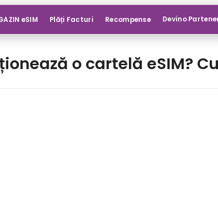
Devino Partene
AZIN eSIM
Plăți Facturi
Recompense
ionează o cartelă eSIM? Cuno