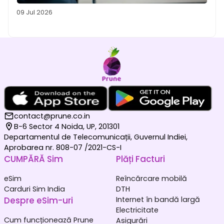
09 Jul 2026
contact@prune.co.in
B-6 Sector 4 Noida, UP, 201301
Departamentul de Telecomunicații, Guvernul Indiei,
Aprobarea nr. 808-07 /2021-CS-I
CUMPĂRĂ Sim
Plăți Facturi
eSim
Reîncărcare mobilă
Carduri Sim India
DTH
Despre eSim-uri
Internet în bandă largă
Electricitate
Cum funcționează Prune
Asigurări