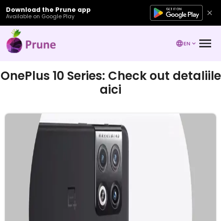
Download the Prune app
Available on Google Play
EN
OnePlus 10 Series: Check out detaliile
aici