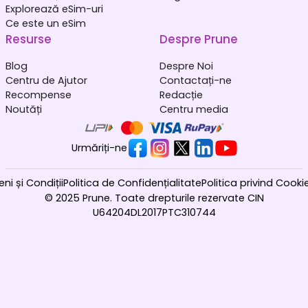
Explorează eSim-uri
Ce este un eSim
Resurse
Despre Prune
Blog
Despre Noi
Centru de Ajutor
Contactați-ne
Recompense
Redacție
Noutăți
Centru media
Urmăriți-ne
ni și Condiții
Politica de Confidențialitate
Politica privind Cookie
© 2025 Prune. Toate drepturile rezervate CIN
U64204DL2017PTC310744