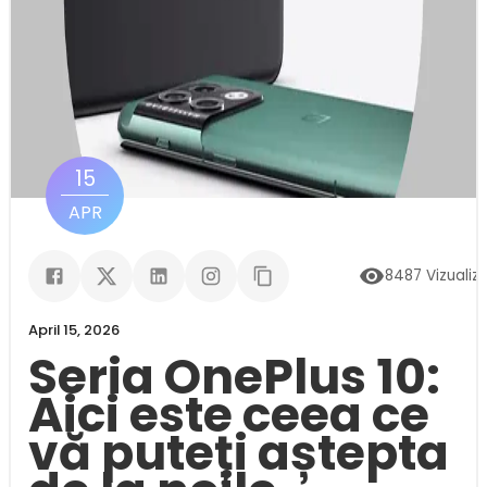
15
APR
8487
Vizualiză
April 15, 2026
Seria OnePlus 10:
Aici este ceea ce
vă puteți aștepta