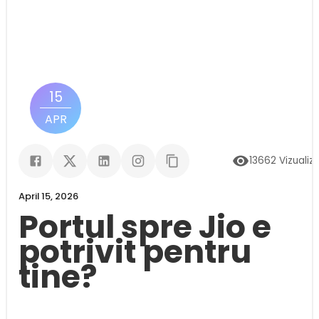
15
APR
13662
Vizualiză
April 15, 2026
Portul spre Jio e
potrivit pentru
tine?