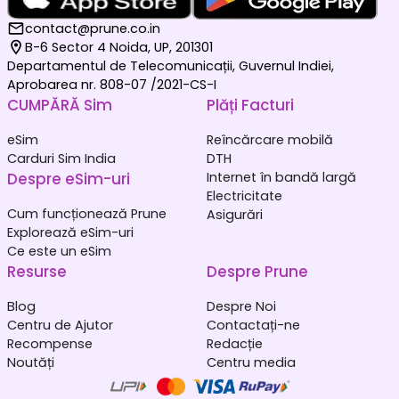
contact@prune.co.in
B-6 Sector 4 Noida, UP, 201301
Departamentul de Telecomunicații, Guvernul Indiei,
Aprobarea nr. 808-07 /2021-CS-I
CUMPĂRĂ Sim
Plăți Facturi
eSim
Reîncărcare mobilă
Carduri Sim India
DTH
Despre eSim-uri
Internet în bandă largă
Electricitate
Cum funcționează Prune
Asigurări
Explorează eSim-uri
Ce este un eSim
Resurse
Despre Prune
Blog
Despre Noi
Centru de Ajutor
Contactați-ne
Recompense
Redacție
Noutăți
Centru media