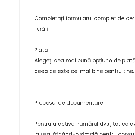
Completați formularul complet de cere
livrării.
Plata
Alegeți cea mai bună opțiune de plată, i
ceea ce este cel mai bine pentru tine.
Procesul de documentare
Pentru a activa numărul dvs., tot ce a
la uşă, făcând-o simplă pentru consu