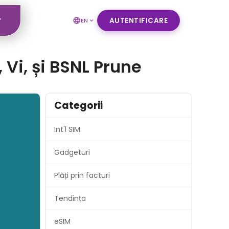
r
AUTENTIFICARE
EN
 Vi, și BSNL Prune
Categorii
Int'l SIM
Gadgeturi
Plăți prin facturi
Tendința
eSIM