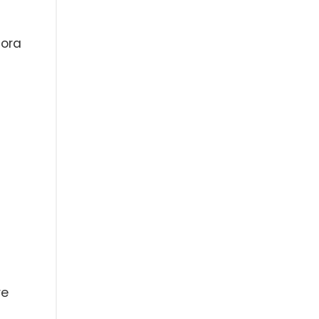
 ora
re