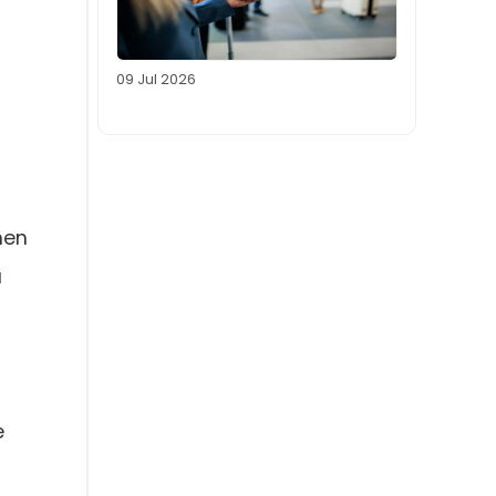
09 Jul 2026
men
a
e