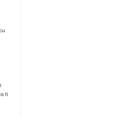
 cu
i
a fi