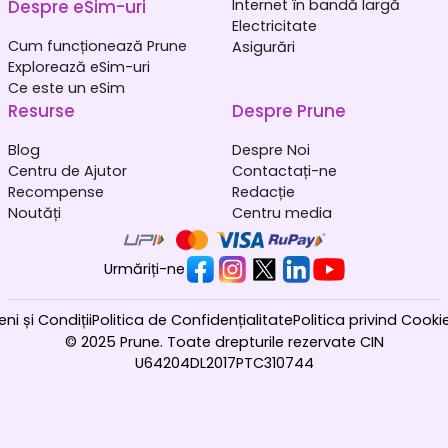
Despre eSim-uri
Internet în bandă largă
Electricitate
Cum funcționează Prune
Asigurări
Explorează eSim-uri
Ce este un eSim
Resurse
Despre Prune
Blog
Despre Noi
Centru de Ajutor
Contactați-ne
Recompense
Redacție
Noutăți
Centru media
Urmăriți-ne
ni și Condiții
Politica de Confidențialitate
Politica privind Cookie
© 2025 Prune. Toate drepturile rezervate CIN
U64204DL2017PTC310744