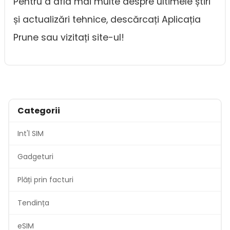
Pentru a afla mai multe despre ultimele știri
și actualizări tehnice, descărcați Aplicația
Prune sau vizitați site-ul!
Categorii
Int'l SIM
Gadgeturi
Plăți prin facturi
Tendința
eSIM