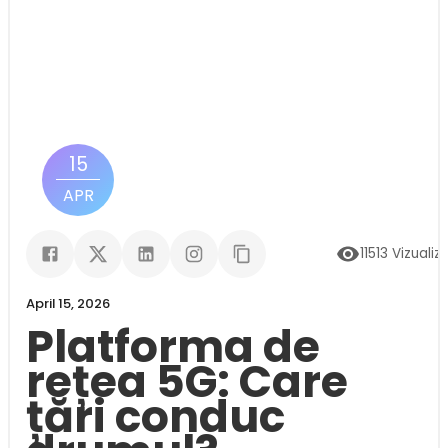
15
APR
11513
Vizualiză
April 15, 2026
Platforma de
rețea 5G: Care
țări conduc