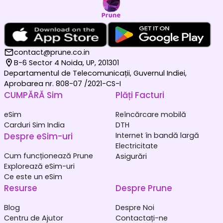
contact@prune.co.in
B-6 Sector 4 Noida, UP, 201301
Departamentul de Telecomunicații, Guvernul Indiei,
Aprobarea nr. 808-07 /2021-CS-I
CUMPĂRĂ Sim
Plăți Facturi
eSim
Reîncărcare mobilă
Carduri Sim India
DTH
Despre eSim-uri
Internet în bandă largă
Electricitate
Cum funcționează Prune
Asigurări
Explorează eSim-uri
Ce este un eSim
Resurse
Despre Prune
Blog
Despre Noi
Centru de Ajutor
Contactați-ne