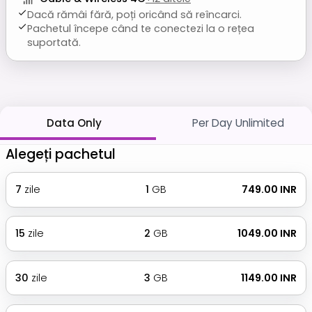
Dacă rămâi fără, poți oricând să reîncarci.
Pachetul începe când te conectezi la o rețea
suportată.
Data Only
Per Day Unlimited
Alegeți pachetul
7
zile
1
GB
₹ 749.00 INR
15
zile
2
GB
₹ 1049.00 INR
30
zile
3
GB
₹ 1149.00 INR