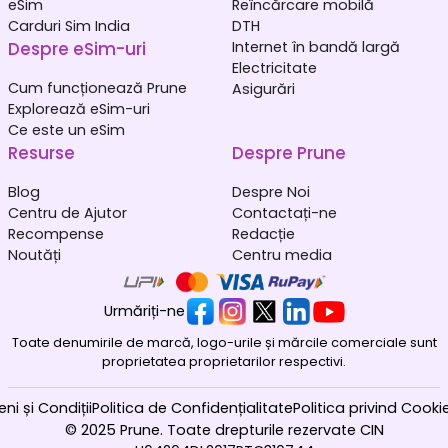
eSim
Reîncărcare mobilă
Carduri Sim India
DTH
Despre eSim-uri
Internet în bandă largă
Electricitate
Cum funcționează Prune
Asigurări
Explorează eSim-uri
Ce este un eSim
Resurse
Despre Prune
Blog
Despre Noi
Centru de Ajutor
Contactați-ne
Recompense
Redacție
Noutăți
Centru media
Urmăriți-ne
Toate denumirile de marcă, logo-urile și mărcile comerciale sunt
proprietatea proprietarilor respectivi.
ni și Condiții
Politica de Confidențialitate
Politica privind Cookie
© 2025 Prune. Toate drepturile rezervate CIN