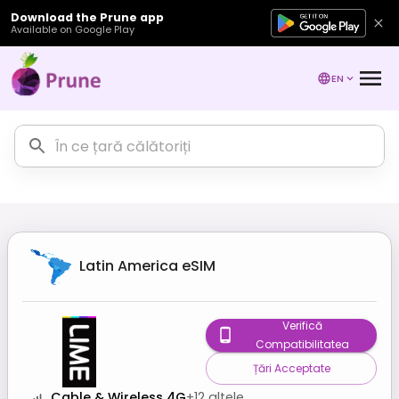
Download the Prune app
Available on Google Play
EN
Latin America
eSIM
Verifică
Compatibilitatea
Țări Acceptate
Cable & Wireless 4G
+
12
altele