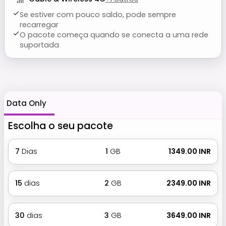
Se estiver com pouco saldo, pode sempre
recarregar
O pacote começa quando se conecta a uma rede
suportada
Data Only
Escolha o seu pacote
7
Dias
1
GB
₹ 1349.00 INR
15
dias
2
GB
₹ 2349.00 INR
30
dias
3
GB
₹ 3649.00 INR