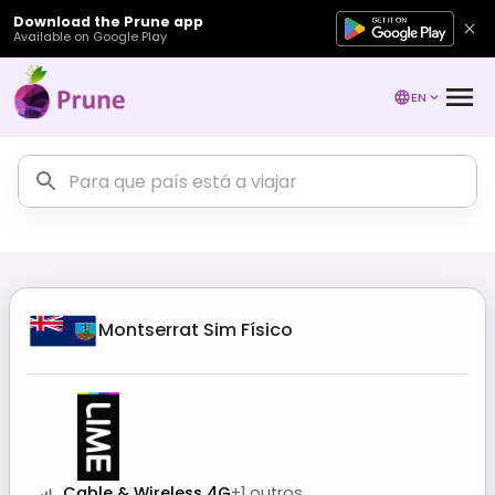
Download the Prune app
Available on Google Play
EN
Montserrat
Sim Físico
Cable & Wireless 4G
+
1
outros