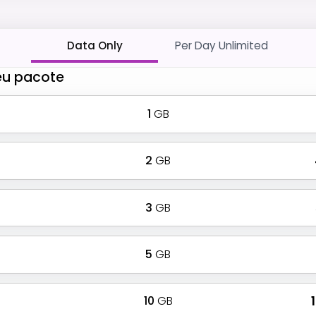
Data Only
Per Day Unlimited
eu pacote
1
GB
2
GB
3
GB
5
GB
10
GB
₹