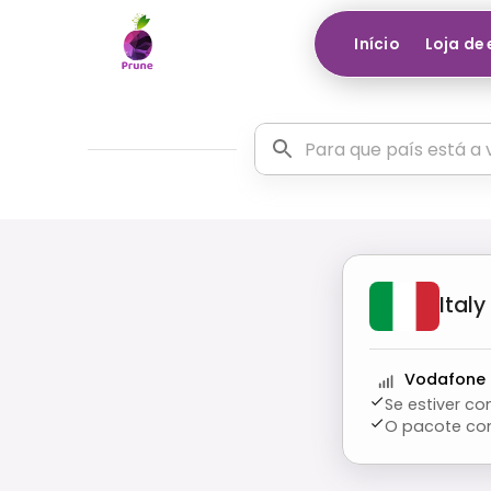
Início
Loja de
Italy
Vodafone 
Se estiver c
O pacote co