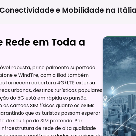
Conectividade e Mobilidade na
Itáli
e Rede em Toda a
 móvel robusta, principalmente suportada
afone e WindTre, com a Iliad também
edes fornecem cobertura 4G/LTE extensa
reas urbanas, destinos turísticos populares
tação do 5G está em rápida expansão,
 os cartões SIM físicos quanto os eSIMs
garantindo que os turistas possam esperar
 de seu tipo de SIM preferido. Por
infraestrutura de rede de alta qualidade
endo acesso contínuo a dados e serviços de