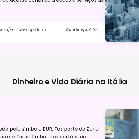
enza/verifica-copertura/
Confiança
:
0.92
Dinheiro e Vida Diária na
Itália
otado pelo símbolo EUR. Faz parte da Zona
idos em Euros. Embora os cartões de