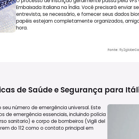
O processo de inscrição geralmente passa pela VFS Gl
Embaixada Italiana na Índia. Você precisará enviar
entrevista, se necessário, e fornecer seus dados bi
papéis estejam completamente organizados, amigo, 
hora.
Fonte
:
fly2globe
Co
icas de Saúde e Segurança para
Itál
omo seu número de emergência universal. Este
 de emergência essenciais, incluindo polícia
rso sanitario) e corpo de bombeiros (Vigili del
mbrem do 112 como o contato principal em