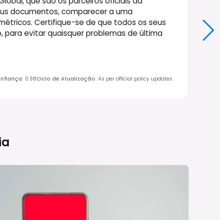
obal, que são os parceiros oficiais da
 seus documentos, comparecer a uma
ométricos. Certifique-se de que todos os seus
para evitar quaisquer problemas de última
nfiança
:
0.98
Ciclo de Atualização
:
As per official policy updates
ia