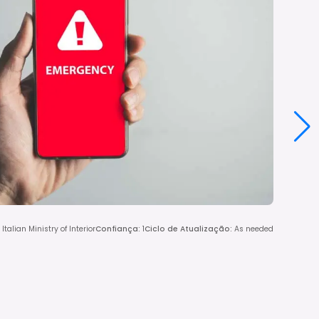
alian Ministry of Interior
Confiança
:
1
Ciclo de Atualização
:
As needed