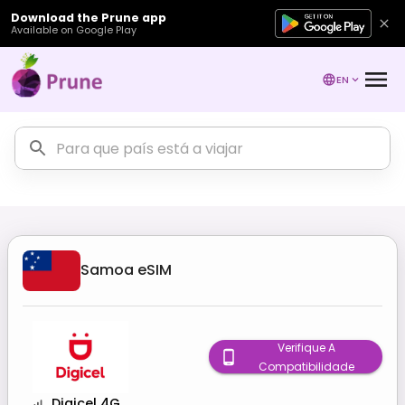
Download the Prune app
Available on Google Play
EN
Samoa
eSIM
Verifique A
Compatibilidade
Digicel 4G