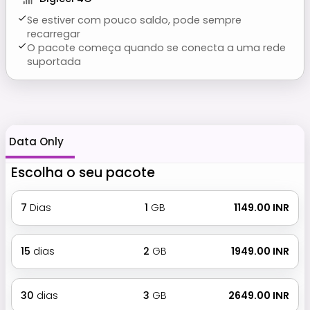
Se estiver com pouco saldo, pode sempre
recarregar
O pacote começa quando se conecta a uma rede
suportada
Data Only
Escolha o seu pacote
7
Dias
1
GB
₹ 1149.00 INR
15
dias
2
GB
₹ 1949.00 INR
30
dias
3
GB
₹ 2649.00 INR