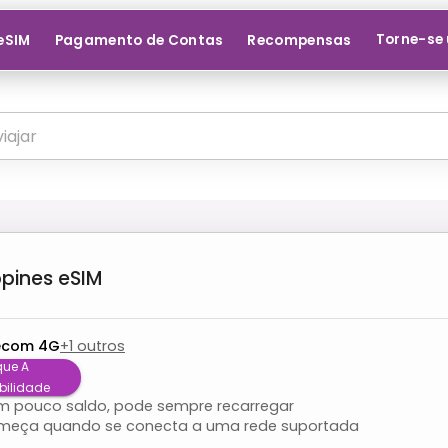
Torne-se 
 eSIM
Pagamento de Contas
Recompensas
ppines
eSIM
ecom 4G
+
1
outros
que A
bilidade
om pouco saldo, pode sempre recarregar
meça quando se conecta a uma rede suportada