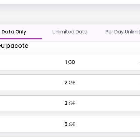
Data Only
Unlimited Data
Per Day Unlimi
eu pacote
1
GB
2
GB
3
GB
5
GB