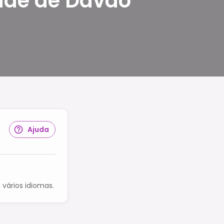
ade de Davao
Ajuda
vários idiomas.