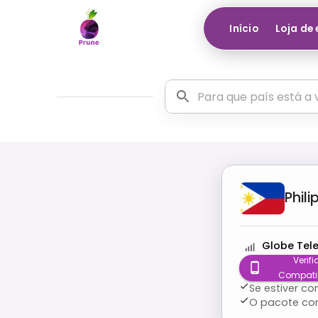
Início
Loja de
Phili
Globe Tel
Verifi
Compati
Se estiver c
O pacote co