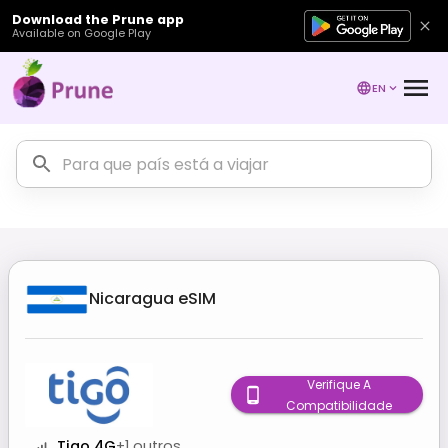
Download the Prune app
Available on Google Play
EN
Nicaragua
eSIM
Verifique A
Compatibilidade
Tigo 4G
+
1
outros