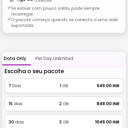
Se estiver com pouco saldo, pode sempre
recarregar
O pacote começa quando se conecta a uma rede
suportada
Data Only
Per Day Unlimited
Escolha o seu pacote
7
Dias
1
GB
₹ 649.00 INR
15
dias
2
GB
₹ 849.00 INR
30
dias
3
GB
₹ 1049.00 INR