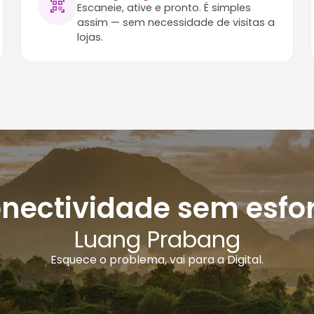
Escaneie, ative e pronto. É simples
assim — sem necessidade de visitas a
lojas.
nectividade sem esfo
Luang Prabang
Esquece o problema, vai para a Digital.