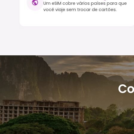
Um eSIM cobre vários países para que
você viaje sem trocar de cartões.
Co