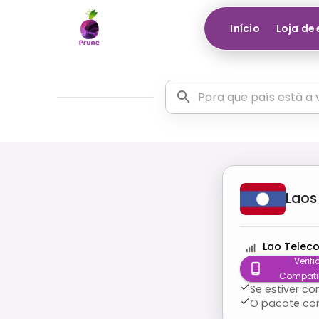
Início
Loja de
Laos
Lao Telec
Verifi
Compati
Se estiver c
O pacote co