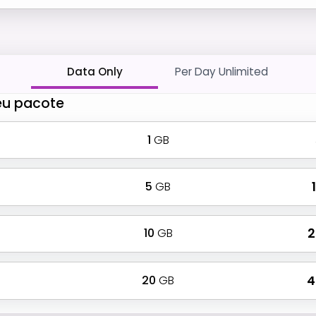
Data Only
Per Day Unlimited
eu pacote
1
GB
5
GB
₹
10
GB
₹
20
GB
₹ 