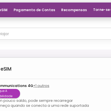
Torne-se 
 eSIM
Pagamento de Contas
Recompensas
eSIM
ommunications 4G
+
1
outros
que A
bilidade
om pouco saldo, pode sempre recarregar
meça quando se conecta a uma rede suportada