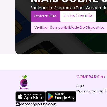
Sua Maneira Simples de Ficar Conectad
Explorar ESIM
O Que É Um ESIM
Verificar Compatibilidade Do Dispositivo
COMPRAR Sim
eSIM
Cartões Sim da Í
contact@prune.co.in