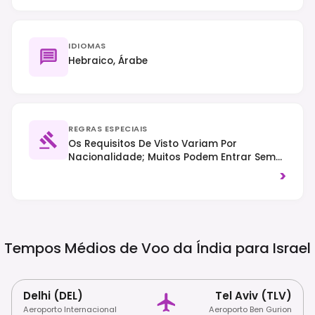
IDIOMAS
Hebraico, Árabe
REGRAS ESPECIAIS
Os Requisitos De Visto Variam Por
Nacionalidade; Muitos Podem Entrar Sem
Visto Para Estadias Curtas, Mas Um ETA-IL
>
(Autorização Eletrônica De Viagem) Será
Obrigatório Em Breve Para Visitantes
Isentos De Visto. Espere Verificações De
Segurança Aprimoradas, Especialmente
Nas Fronteiras E Aeroportos, E Vista-Se
Tempos Médios de Voo da Índia para
Israel
Modestamente Ao Visitar Locais Religiosos.
Delhi (DEL)
Tel Aviv (TLV)
Aeroporto Internacional
Aeroporto Ben Gurion