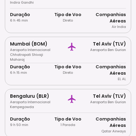
Indira Gandhi
Duração
Tipo de Voo
Companhias
6 h 45 min
Direto
Aéreas
Air India
Mumbai (BOM)
Tel Aviv (TLV)
Aeroporto Internacional
Aeroporto Ben Gurion
Chhatrapati Shivaji
Maharaj
Duração
Tipo de Voo
Companhias
6 h 15 min
Direto
Aéreas
EL AL
Bengaluru (BLR)
Tel Aviv (TLV)
Aeroporto Internacional
Aeroporto Ben Gurion
Kempegowda
Duração
Tipo de Voo
Companhias
9 h 50 min
1 Parada
Aéreas
Qatar Airways