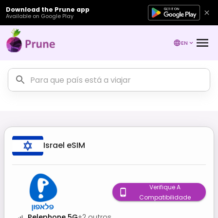
Download the Prune app
Available on Google Play
EN
Israel
eSIM
Verifique A
Compatibilidade
Pelephone 5G
+
2
outros