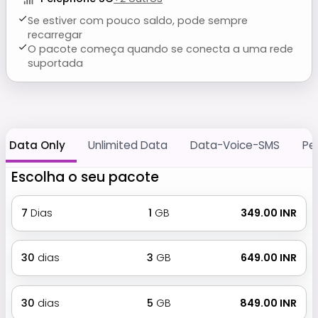
Se estiver com pouco saldo, pode sempre
recarregar
O pacote começa quando se conecta a uma rede
suportada
Data Only
Unlimited Data
Data-Voice-SMS
Pe
Escolha o seu pacote
7
Dias
1
GB
₹ 349.00 INR
30
dias
3
GB
₹ 649.00 INR
30
dias
5
GB
₹ 849.00 INR