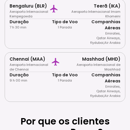
Bengaluru (BLR)
Teerã (IKA)
Aeroporto Internacional
Aeroporto Internacional Imam
Kempegowda
Khomeini
Duração
Tipo de Voo
Companhias
7 h 30 min
1 Parada
Aéreas
Emirates
,
Qatar Airways
,
flydubai
,
Air Arabia
Chennai (MAA)
Mashhad (MHD)
Aeroporto Internacional
Aeroporto Internacional de
de Chennai
Mashhad
Duração
Tipo de Voo
Companhias
9 h 00 min
1 Parada
Aéreas
Emirates
,
Qatar Airways
,
flydubai
,
Air Arabia
Por que os clientes