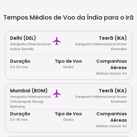
Na Cabeça Obrigatório Para Mulheres,
Vestimenta Modesta Para Homens) E
Proibição De Álcool São Aplicados. Cartões
Tempos Médios de Voo da Índia para o
Irã
De Crédito/débito Internacionais Não São
Aceitos; Dinheiro Em Espécie (USD/EUR) É
Essencial.
Delhi (DEL)
Teerã (IKA)
Aeroporto Internacional
Aeroporto Internacional Imam
Indira Gandhi
Khomeini
Duração
Tipo de Voo
Companhias
3 h 50 min
Direto
Aéreas
Mahan Air
,
Iran Air
Mumbai (BOM)
Teerã (IKA)
Aeroporto Internacional
Aeroporto Internacional Imam
Chhatrapati Shivaji
Khomeini
Maharaj
Duração
Tipo de Voo
Companhias
3 h 45 min
Direto
Aéreas
Mahan Air
,
Iran Air