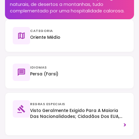
naturais, de desertos a montanhas, tudo
complementado por uma hospitalidade calorosa.
CATEGORIA
Oriente Médio
IDIOMAS
Persa (Farsi)
REGRAS ESPECIAIS
Visto Geralmente Exigido Para A Maioria
Das Nacionalidades; Cidadãos Dos EUA,
Reino Unido E Canadá Necessitam De Visto
>
Pré-Arranjado E Guia Autorizado. Código
De Vestimenta Islâmico Rigoroso (lenço