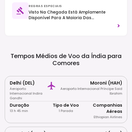
REGRAS ESPECIAIS
Visto Na Chegada Está Amplamente
Disponível Para A Maioria Das
Nacionalidades. Vestuário Modesto É
>
Apreciado, Especialmente Fora Dos Resorts
Turísticos, E O Trânsito Circula Pelo Lado
Direito Da Estrada.
Tempos Médios de Voo da Índia para
Comores
Delhi (DEL)
Moroni (HAH)
Aeroporto
Aeroporto Internacional Príncipe Said
Internacional Indira
Ibrahim
Gandhi
Duração
Tipo de Voo
Companhias
13 h 45 min
1 Parada
Aéreas
Ethiopian Airlines