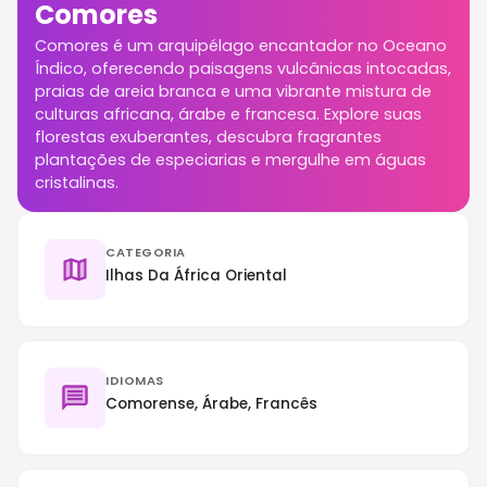
Comores
Comores é um arquipélago encantador no Oceano
Índico, oferecendo paisagens vulcânicas intocadas,
praias de areia branca e uma vibrante mistura de
culturas africana, árabe e francesa. Explore suas
florestas exuberantes, descubra fragrantes
plantações de especiarias e mergulhe em águas
cristalinas.
CATEGORIA
Ilhas Da África Oriental
IDIOMAS
Comorense, Árabe, Francês