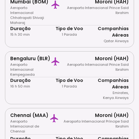
Mumbai (BOM)
Moroni (HAH)
Aeroporto
Aeroporto Internacional Prince Said
Internacional
Ibrahim
Chhatrapati Shivaji
Maharaj
Duração
Tipo de Voo
Companhias
15 h 30 min
1 Parada
Aéreas
Qatar Airways
Bengaluru (BLR)
Moroni (HAH)
Aeroporto
Aeroporto Internacional Prince Said
Internacional
Ibrahim
Kempegowda
Duração
Tipo de Voo
Companhias
16 h 50 min
1 Parada
Aéreas
Emirates
,
Kenya Airways
Chennai (MAA)
Moroni (HAH)
Aeroporto
Aeroporto Internacional Príncipe Said
Internacional de
Ibrahim
Chennai
Duração
Tipo de Voo
Companhias