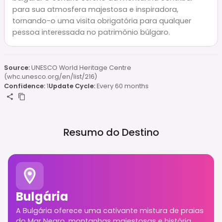
para sua atmosfera majestosa e inspiradora,
tornando-o uma visita obrigatória para qualquer
pessoa interessada no patrimônio búlgaro.
Source:
UNESCO World Heritage Centre
(whc.unesco.org/en/list/216)
Confidence:
1
Update Cycle:
Every 60 months
Resumo do Destino
Bulgária
A Bulgária oferece uma cativante mistura de praias
do Mar Negro, montanhas majestosas e história