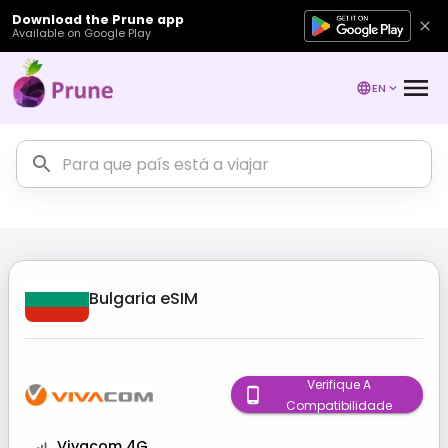
Download the Prune app
Available on Google Play
EN
Bulgaria
eSIM
Verifique A
Compatibilidade
Vivacom 4G