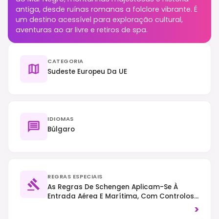
antiga, desde ruínas romanas a folclore vibrante. É
um destino acessível para exploração cultural,
aventuras ao ar livre e retiros de spa.
CATEGORIA
Sudeste Europeu Da UE
IDIOMAS
Búlgaro
REGRAS ESPECIAIS
As Regras De Schengen Aplicam-Se À
Entrada Aérea E Marítima, Com Controlos
Nas Fronteiras Terrestres A Permanecerem.
>
O ETIAS Será Exigido Para Nacionais De