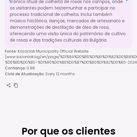
icónico ritual de colheita de rosas nos campos, onde
os visitantes podem testemunhar e participar no
processo tradicional de colheita. Inclui também
música folclórica, danças, mercados de artesanato e
demonstrações de destilação de óleo de rosa,
oferecendo uma visão única do património de cultivo
de rosas e das tradições culturais da Bulgária.
Fonte
:
Kazanlak Municipality Official Website
(www.kazanlak.bg/en/page/%D1%84%D0%B5%D1%81%D1%82%D0%B8%
%D0%BD%D0%B0-%D1%80%D0%BE%D0%B7%D0%B0%D1%82%D0%B0-2024-
Confiança
:
0.98
Ciclo de Atualização
:
Every 12 months
Por que os clientes