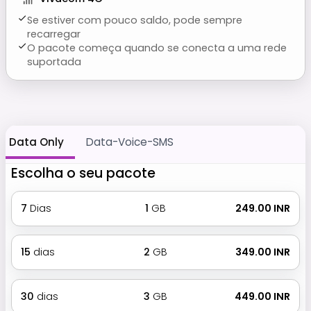
Se estiver com pouco saldo, pode sempre
recarregar
O pacote começa quando se conecta a uma rede
suportada
Data Only
Data-Voice-SMS
Escolha o seu pacote
7
Dias
1
GB
₹ 249.00 INR
15
dias
2
GB
₹ 349.00 INR
30
dias
3
GB
₹ 449.00 INR