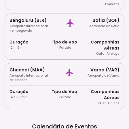
Emirates
Bengaluru (BLR)
Sofia (SOF)
Aeroporto Internacional
Aeroporto de Sofia
Kempegowda
Duração
Tipo de Voo
Companhias
12 h 15 min
1 Parada
Aéreas
Qatar Airways
Chennai (MAA)
Varna (VAR)
Aeroporto Internacional
Aeroporto de Varna
de Chennai
Duração
Tipo de Voo
Companhias
14 h 30 min
1 Parada
Aéreas
Turkish Airlines
Calendário de Eventos