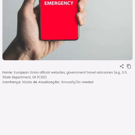
Fonte
:
European Union official websites, government travel advisories (e.g., U.S.
State Department, UK FCDO)
Confiança
:
1
Ciclo de Atualização
:
Annually/As needed