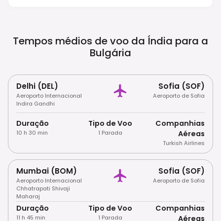
Fora Da UE Isentos De Visto Assim Que For
Implementado. A Circulação É Feita Pela
Direita E A Gorjeta É Habitual Para Serviços.
Tempos médios de voo da Índia para a
Bulgária
Delhi (DEL)
Sofia (SOF)
Aeroporto Internacional
Aeroporto de Sofia
Indira Gandhi
Duração
Tipo de Voo
Companhias
10 h 30 min
1 Parada
Aéreas
Turkish Airlines
Mumbai (BOM)
Sofia (SOF)
Aeroporto Internacional
Aeroporto de Sofia
Chhatrapati Shivaji
Maharaj
Duração
Tipo de Voo
Companhias
11 h 45 min
1 Parada
Aéreas