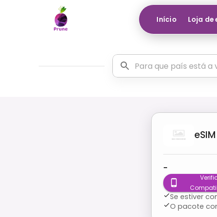
Início
Loja de
eSIM
-
Verifi
Compati
Se estiver c
O pacote co