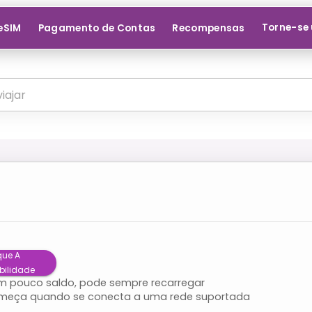
Torne-se 
 eSIM
Pagamento de Contas
Recompensas
que A
bilidade
om pouco saldo, pode sempre recarregar
meça quando se conecta a uma rede suportada