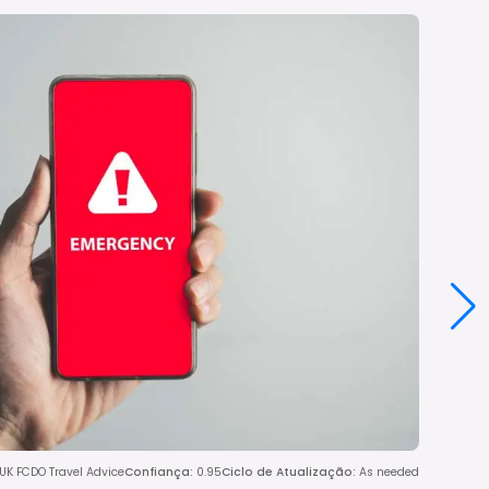
 UK FCDO Travel Advice
Confiança
:
0.95
Ciclo de Atualização
:
As needed