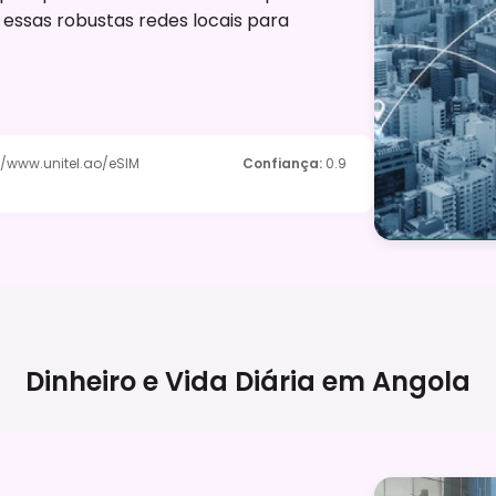
a essas robustas redes locais para
://www.unitel.ao/eSIM
Confiança
:
0.9
Dinheiro e Vida Diária em
Angola