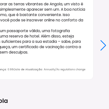
rar as terras vibrantes de Angola, um visto é
simplesmente aparecer sem um. A boa notícia
smo, que é bastante conveniente. Isso
 você pode se inscrever online no conforto da
 um passaporte válido, uma fotografia
uma reserva de hotel. Além disso, esteja
uficientes para a sua estadia – sabe, para
squeça, um certificado de vacinação contra a
, sem desculpas.
ança
:
0.98
Ciclo de Atualização
:
Annually/As regulations change
ola