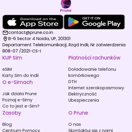
contact@prune.co.in
B-6 Sector 4 Noida, UP, 201301
Departament Telekomunikacji, Rząd Indii, Nr zatwierdzenia
808-07 /2021-CS-I
KUP Sim
Płatności rachunków
eSIM
Doładowanie telefonu
Karty Sim do Indii
komórkowego
O e-Simach
DTH
Internet szerokopasmowy
Jak działa Prune
Elektryczność
Poznaj e-Simy
Ubezpieczenia
Co to jest e-Sim?
Zasoby
O Prune
Blog
O nas
Centrum Pomocy
Skontaktuj się z nami