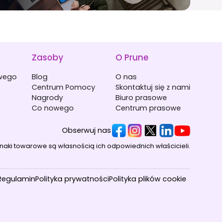
Zasoby
O Prune
owego
Blog
O nas
Centrum Pomocy
Skontaktuj się z nami
Nagrody
Biuro prasowe
Co nowego
Centrum prasowe
Obserwuj nas
znaki towarowe są własnością ich odpowiednich właścicieli.
Regulamin
Polityka prywatności
Polityka plików cookie