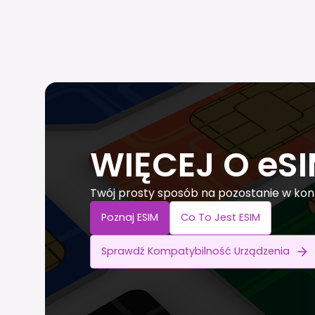
WIĘCEJ O eS
Twój prosty sposób na pozostanie w kon
Poznaj ESIM
Co To Jest ESIM
Sprawdź Kompatybilność Urządzenia