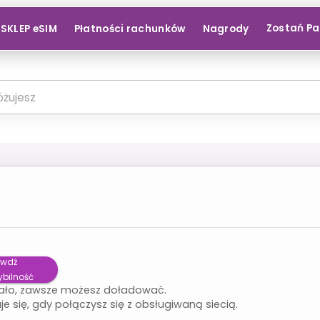
Zostań P
SKLEP eSIM
Płatności rachunków
Nagrody
awdź
bilność
ało, zawsze możesz doładować.
je się, gdy połączysz się z obsługiwaną siecią.