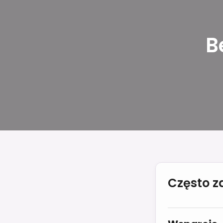
B
Często 