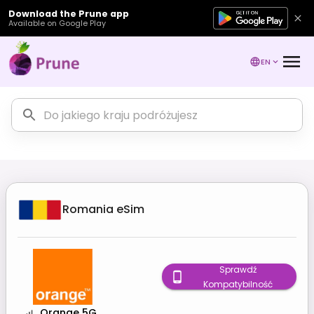
Download the Prune app
Available on Google Play
EN
Romania
eSim
Sprawdź
Kompatybilność
Orange 5G