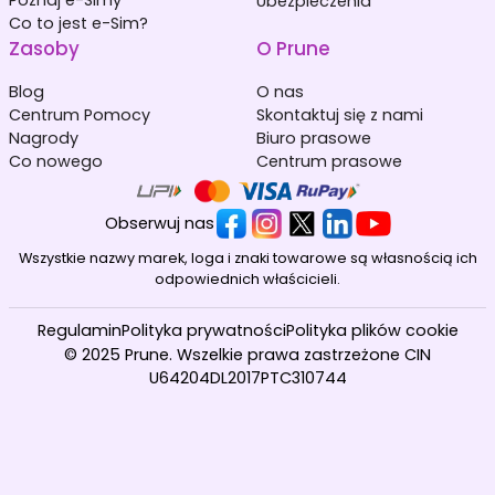
Ubezpieczenia
Co to jest e-Sim?
Zasoby
O Prune
Blog
O nas
Centrum Pomocy
Skontaktuj się z nami
Nagrody
Biuro prasowe
Co nowego
Centrum prasowe
Obserwuj nas
Wszystkie nazwy marek, loga i znaki towarowe są własnością ich
odpowiednich właścicieli.
Regulamin
Polityka prywatności
Polityka plików cookie
© 2025 Prune. Wszelkie prawa zastrzeżone CIN
U64204DL2017PTC310744