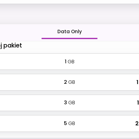
Data Only
j pakiet
1
GB
2
GB
₹
3
GB
₹
5
GB
₹