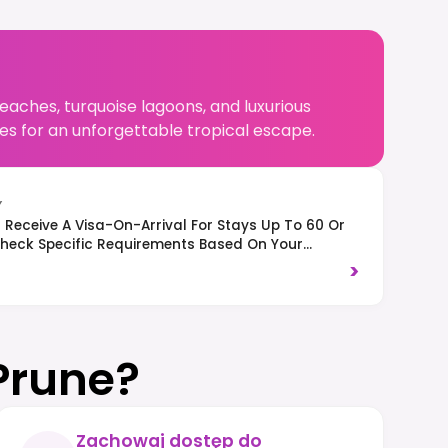
 beaches, turquoise lagoons, and luxurious
apes for an unforgettable tropical escape.
Y
 Receive A Visa-On-Arrival For Stays Up To 60 Or
heck Specific Requirements Based On Your
ic Drives On The Left-Hand Side Of The Road.
>
toms And Protect The Natural Environment.
Prune?
Zachowaj dostęp do