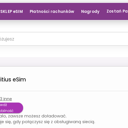
Zostań P
SKLEP eSIM
Płatności rachunków
Nagrody
itius
eSim
3
inne
awdź
bilność
ało, zawsze możesz doładować.
je się, gdy połączysz się z obsługiwaną siecią.