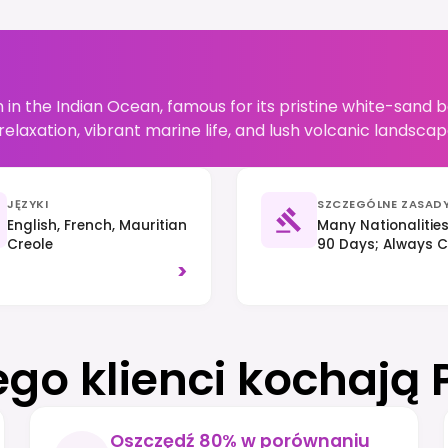
ion in the Indian Ocean, famous for its pristine white-sand
f relaxation, vibrant marine life, and lush volcanic landsc
JĘZYKI
SZCZEGÓLNE ZASAD
English, French, Mauritian
Many Nationalities
Creole
90 Days; Always C
Nationality. Traff
>
Respect Local Cus
ego klienci kochają 
Oszczędź 80% w porównaniu