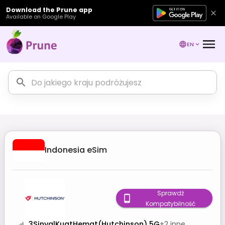
Download the Prune app
Available on Google Play
EN
Indonesia
eSim
Sprawdź
Kompatybilność
3SinyalKuatHemat(Hutchinson) 5G
+
2
inne