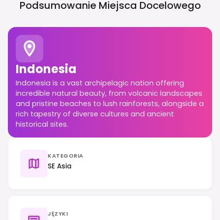
Podsumowanie Miejsca Docelowego
Indonesia
Indonesia is a vast archipelagic nation offering
incredible natural beauty, from volcanic landscapes
and pristine beaches to lush rainforests, alongside a
rich tapestry of diverse cultures and ancient
historical sites.
KATEGORIA
SE Asia
JĘZYKI