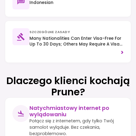
Indonesian
SZCZEGÓLNE ZASADY
Many Nationalities Can Enter Visa-Free For
Up To 30 Days; Others May Require A Visa
On Arrival (VoA) Or An EVisa, So Check
>
Specific Requirements. Traffic Drives On
The Left. Strict Drug Laws Are Enforced With
Severe Penalties, And Respect For Local
Customs, Including Modest Dress At
Dlaczego klienci kochają
Religious Sites, Is Expected.
Prune?
Natychmiastowy internet po
wylądowaniu
Połącz się z internetem, gdy tylko Twój
samolot wyląduje. Bez czekania,
bezproblemowo.