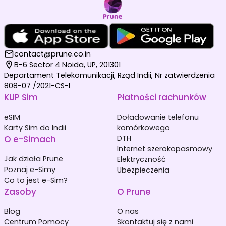
contact@prune.co.in
B-6 Sector 4 Noida, UP, 201301
Departament Telekomunikacji, Rząd Indii, Nr zatwierdzenia
808-07 /2021-CS-I
KUP Sim
Płatności rachunków
eSIM
Doładowanie telefonu
Karty Sim do Indii
komórkowego
O e-Simach
DTH
Internet szerokopasmowy
Jak działa Prune
Elektryczność
Poznaj e-Simy
Ubezpieczenia
Co to jest e-Sim?
Zasoby
O Prune
Blog
O nas
Centrum Pomocy
Skontaktuj się z nami