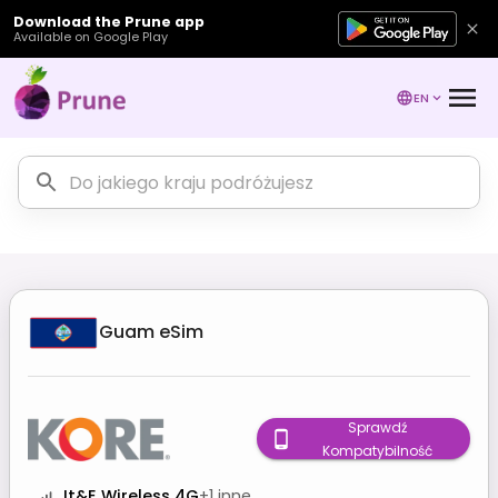
Download the Prune app
Available on Google Play
EN
Guam
eSim
Sprawdź
Kompatybilność
It&E Wireless 4G
+
1
inne