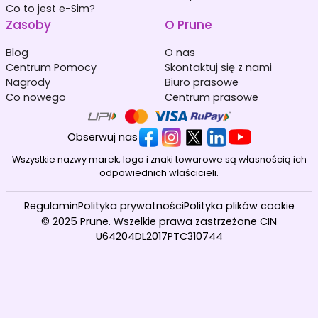
Co to jest e-Sim?
Zasoby
O Prune
Blog
O nas
Centrum Pomocy
Skontaktuj się z nami
Nagrody
Biuro prasowe
Co nowego
Centrum prasowe
Obserwuj nas
Wszystkie nazwy marek, loga i znaki towarowe są własnością ich
odpowiednich właścicieli.
Regulamin
Polityka prywatności
Polityka plików cookie
© 2025 Prune. Wszelkie prawa zastrzeżone CIN
U64204DL2017PTC310744