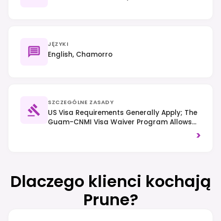
JĘZYKI
English, Chamorro
SZCZEGÓLNE ZASADY
US Visa Requirements Generally Apply; The
Guam-CNMI Visa Waiver Program Allows
Visa-Free Entry For Citizens Of Specific
>
Countries (e.g., Japan, South Korea). Right-
Hand Traffic Is Observed, And Visitors
Should Be Mindful Of Marine Life And Coral
Reefs.
Dlaczego klienci kochają
Prune?