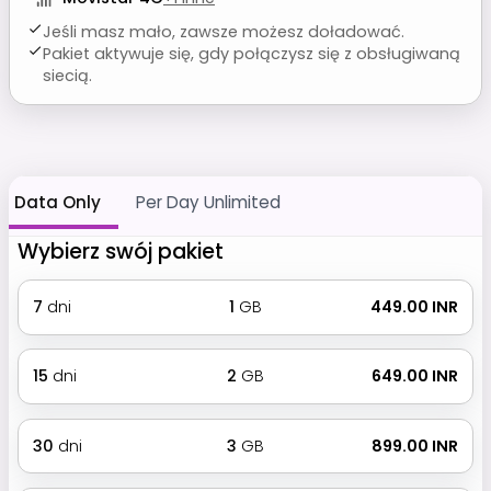
Jeśli masz mało, zawsze możesz doładować.
Pakiet aktywuje się, gdy połączysz się z obsługiwaną
siecią.
Data Only
Per Day Unlimited
Wybierz swój pakiet
7
dni
1
GB
₹ 449.00 INR
15
dni
2
GB
₹ 649.00 INR
30
dni
3
GB
₹ 899.00 INR