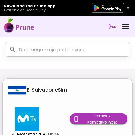
Download the Prune app
Available on Google Play
EN
El Salvador
eSim
Sprawdź
Kompatybilność
Movistar 4G
+
1
inne