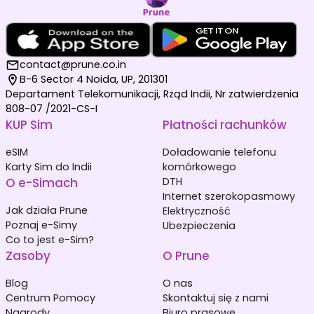
contact@prune.co.in
B-6 Sector 4 Noida, UP, 201301
Departament Telekomunikacji, Rząd Indii, Nr zatwierdzenia
808-07 /2021-CS-I
KUP Sim
Płatności rachunków
eSIM
Doładowanie telefonu
Karty Sim do Indii
komórkowego
O e-Simach
DTH
Internet szerokopasmowy
Jak działa Prune
Elektryczność
Poznaj e-Simy
Ubezpieczenia
Co to jest e-Sim?
Zasoby
O Prune
Blog
O nas
Centrum Pomocy
Skontaktuj się z nami
Nagrody
Biuro prasowe