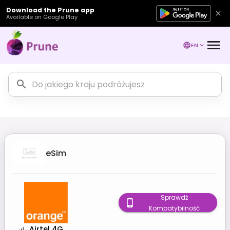
Download the Prune app
Available on Google Play
EN
eSim
Sprawdź
Kompatybilność
Airtel 4G