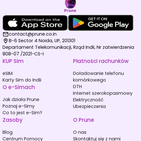
contact@prune.co.in
B-6 Sector 4 Noida, UP, 201301
Departament Telekomunikacji, Rząd Indii, Nr zatwierdzenia
808-07 /2021-CS-I
KUP Sim
Płatności rachunków
eSIM
Doładowanie telefonu
Karty Sim do Indii
komórkowego
O e-Simach
DTH
Internet szerokopasmowy
Jak działa Prune
Elektryczność
Poznaj e-Simy
Ubezpieczenia
Co to jest e-Sim?
Zasoby
O Prune
Blog
O nas
Centrum Pomocy
Skontaktuj się z nami