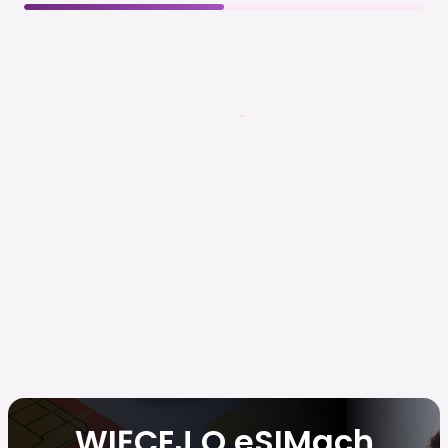
WIĘCEJ O eSIMach