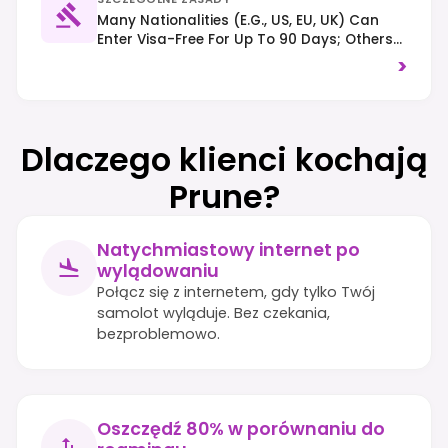
Many Nationalities (e.g., US, EU, UK) Can
Enter Visa-Free For Up To 90 Days; Others
May Require A Visa. Right-Hand Traffic
>
Applies. Always Check Current Entry
Requirements Before Travel.
Dlaczego klienci kochają
Prune?
Natychmiastowy internet po
wylądowaniu
Połącz się z internetem, gdy tylko Twój
samolot wyląduje. Bez czekania,
bezproblemowo.
Oszczędź 80% w porównaniu do