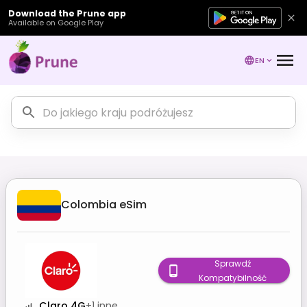
Download the Prune app
Available on Google Play
EN
Colombia
eSim
Sprawdź
Kompatybilność
Claro 4G
+
1
inne