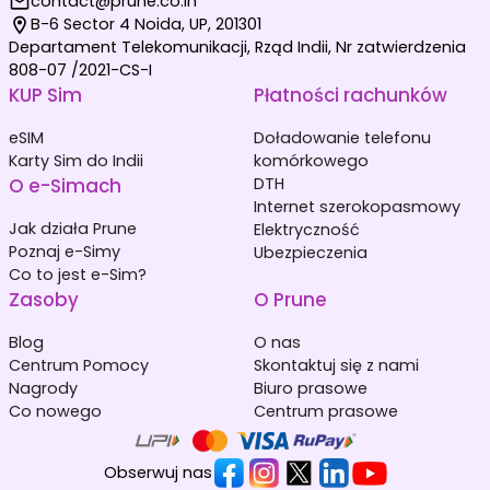
contact@prune.co.in
B-6 Sector 4 Noida, UP, 201301
Departament Telekomunikacji, Rząd Indii, Nr zatwierdzenia
808-07 /2021-CS-I
KUP Sim
Płatności rachunków
eSIM
Doładowanie telefonu
Karty Sim do Indii
komórkowego
O e-Simach
DTH
Internet szerokopasmowy
Jak działa Prune
Elektryczność
Poznaj e-Simy
Ubezpieczenia
Co to jest e-Sim?
Zasoby
O Prune
Blog
O nas
Centrum Pomocy
Skontaktuj się z nami
Nagrody
Biuro prasowe
Co nowego
Centrum prasowe
Obserwuj nas