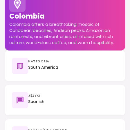
Colombia
Colombia offers a breathtaking mosaic of
Caribbean beaches, Andean peaks, Amazonian
rainforests, and vibrant cities, all infused with rich
culture, world-class coffee, and warm hospitality.
KATEGORIA
South America
JĘZYKI
Spanish
SZCZEGÓLNE ZASADY