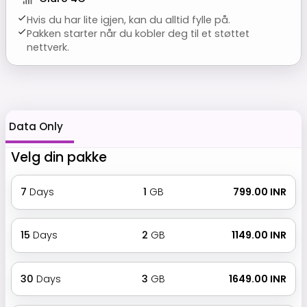
Hvis du har lite igjen, kan du alltid fylle på.
Pakken starter når du kobler deg til et støttet
nettverk.
Data Only
Velg din pakke
7
Days
1
GB
₹ 799.00 INR
15
Days
2
GB
₹ 1149.00 INR
30
Days
3
GB
₹ 1649.00 INR