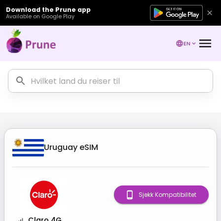
Download the Prune app
Available on Google Play
EN
Uruguay
eSIM
Sjekk Kompatibilitet
Claro 4G