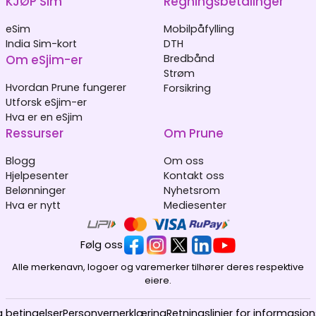
KJØP Sim
Regningsbetalinger
eSim
Mobilpåfylling
India Sim-kort
DTH
Om eSjim-er
Bredbånd
Strøm
Hvordan Prune fungerer
Forsikring
Utforsk eSjim-er
Hva er en eSjim
Ressurser
Om Prune
Blogg
Om oss
Hjelpesenter
Kontakt oss
Belønninger
Nyhetsrom
Hva er nytt
Mediesenter
Følg oss
Alle merkenavn, logoer og varemerker tilhører deres respektive
eiere.
g betingelser
Personvernerklæring
Retningslinjer for informasjo