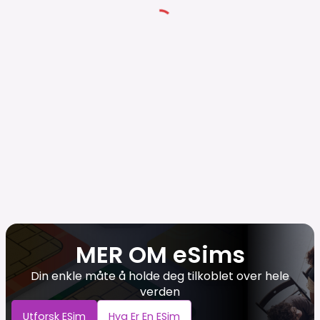
MER OM eSims
Din enkle måte å holde deg tilkoblet over hele
verden
Utforsk ESim
Hva Er En ESim