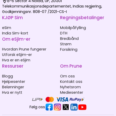
B-6 Sector 4 Noida, UP, 201301
Telekommunikasjonsdepartementet, Indias regjering,
Godkjenningsnr. 808-07 /2021-CS-I
KJØP Sim
Regningsbetalinger
eSim
Mobilpåfylling
India Sim-kort
DTH
Om eSjim-er
Bredbånd
Strøm
Hvordan Prune fungerer
Forsikring
Utforsk eSjim-er
Hva er en eSjim
Ressurser
Om Prune
Blogg
Om oss
Hjelpesenter
Kontakt oss
Belønninger
Nyhetsrom
Hva er nytt
Mediesenter
Følg oss