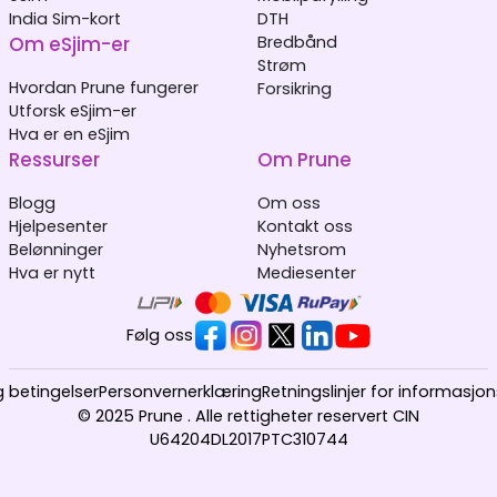
India Sim-kort
DTH
Om eSjim-er
Bredbånd
Strøm
Hvordan Prune fungerer
Forsikring
Utforsk eSjim-er
Hva er en eSjim
Ressurser
Om Prune
Blogg
Om oss
Hjelpesenter
Kontakt oss
Belønninger
Nyhetsrom
Hva er nytt
Mediesenter
Følg oss
g betingelser
Personvernerklæring
Retningslinjer for informasjo
© 2025 Prune . Alle rettigheter reservert CIN
U64204DL2017PTC310744