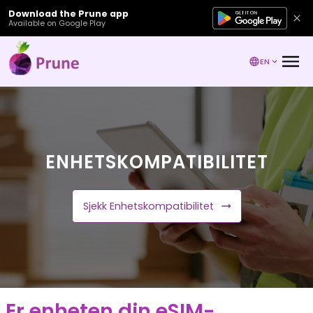
Download the Prune app
Available on Google Play
EN
ENHETSKOMPATIBILITET
Sjekk Enhetskompatibilitet
Er enheten din eSIM-