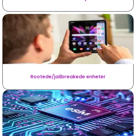
Rootede/jailbreakede enheter