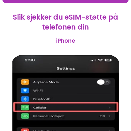
Slik sjekker du eSIM-støtte på
telefonen din
iPhone