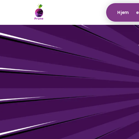
Hjem
e