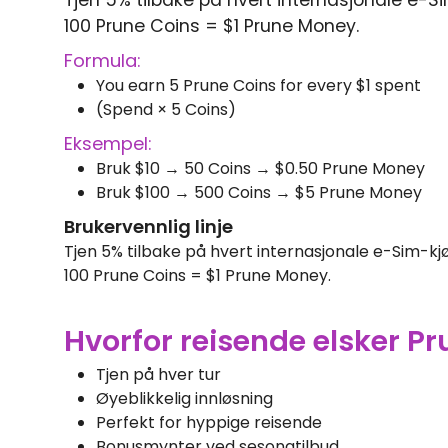
Tjen 5% tilbake på hvert internasjonale e-
100 Prune Coins = $1 Prune Money.
Formula:
You earn 5 Prune Coins for every $1 spent
(Spend × 5 Coins)
Eksempel:
Bruk $10 → 50 Coins → $0.50 Prune Money
Bruk $100 → 500 Coins → $5 Prune Money
Brukervennlig linje
Tjen 5% tilbake på hvert internasjonale e-Sim-
100 Prune Coins = $1 Prune Money.
Hvorfor reisende elsker P
Tjen på hver tur
Øyeblikkelig innløsning
Perfekt for hyppige reisende
Bonusmynter ved sesongtilbud