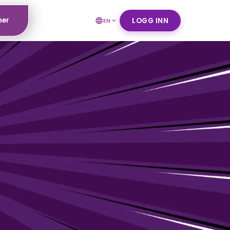
ner
LOGG INN
EN