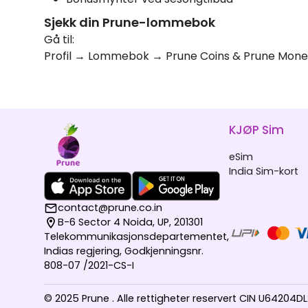
Sjekk din Prune-lommebok
Gå til:
Profil → Lommebok → Prune Coins & Prune Mon
KJØP Sim
eSim
India Sim-kort
contact@prune.co.in
B-6 Sector 4 Noida, UP, 201301
Telekommunikasjonsdepartementet,
Indias regjering, Godkjenningsnr.
808-07 /2021-CS-I
© 2025 Prune . Alle rettigheter reservert CIN U64204