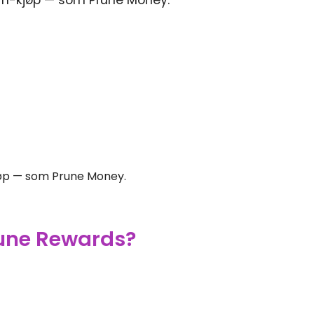
Sim-kjøp — som Prune Money.
kjøp — som Prune Money.
rune Rewards?