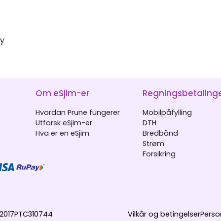
ey
Om eSjim-er
Regningsbetaling
Hvordan Prune fungerer
Mobilpåfylling
Utforsk eSjim-er
DTH
Hva er en eSjim
Bredbånd
Strøm
Forsikring
DL2017PTC310744
Vilkår og betingelser
Perso