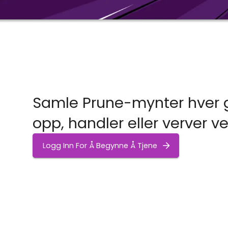
Samle Prune-mynter hver 
opp, handler eller verver v
Logg Inn For Å Begynne Å Tjene