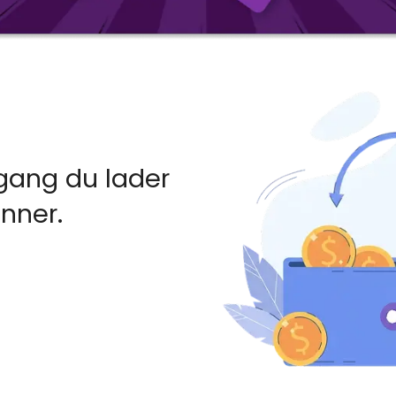
gang du lader
enner.