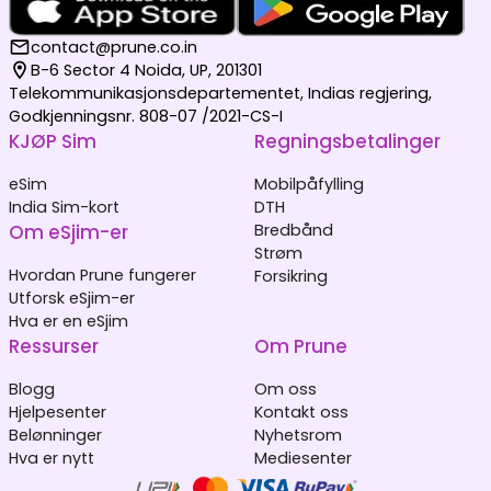
contact@prune.co.in
B-6 Sector 4 Noida, UP, 201301
Telekommunikasjonsdepartementet, Indias regjering,
Godkjenningsnr. 808-07 /2021-CS-I
KJØP Sim
Regningsbetalinger
eSim
Mobilpåfylling
India Sim-kort
DTH
Om eSjim-er
Bredbånd
Strøm
Hvordan Prune fungerer
Forsikring
Utforsk eSjim-er
Hva er en eSjim
Ressurser
Om Prune
Blogg
Om oss
Hjelpesenter
Kontakt oss
Belønninger
Nyhetsrom
Hva er nytt
Mediesenter