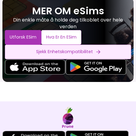
MER OM eSims
Din enkle måte å holde deg tilkoblet over hele
verden
Utforsk ESim
Hva Er En ESim
Sjekk Enhetskompatibilitet