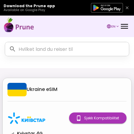
Download the Prune app
Available on Google Play
EN
Ukraine
eSIM
Sjekk Kompatibilitet
Kyivstar 4G