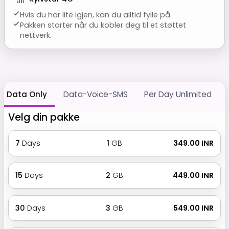
Hvis du har lite igjen, kan du alltid fylle på.
Pakken starter når du kobler deg til et støttet
nettverk.
Data Only
Data-Voice-SMS
Per Day Unlimited
Velg din pakke
7
Days
1
GB
₹ 349.00 INR
15
Days
2
GB
₹ 449.00 INR
30
Days
3
GB
₹ 549.00 INR