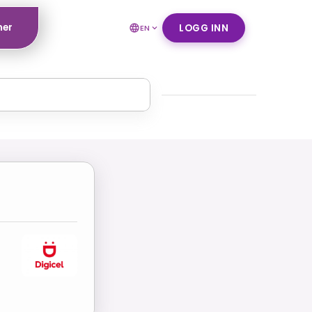
ner
LOGG INN
EN