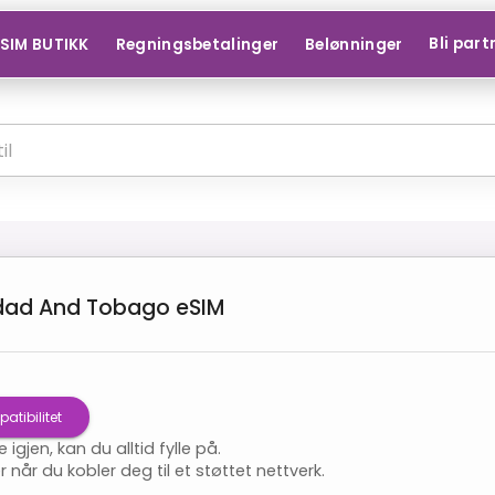
Bli part
SIM BUTIKK
Regningsbetalinger
Belønninger
idad And Tobago
eSIM
atibilitet
e igjen, kan du alltid fylle på.
 når du kobler deg til et støttet nettverk.