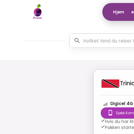
Hjem
e
Trin
Digicel 4G
Sjekk Komp
Hvis du har lit
Pakken starter