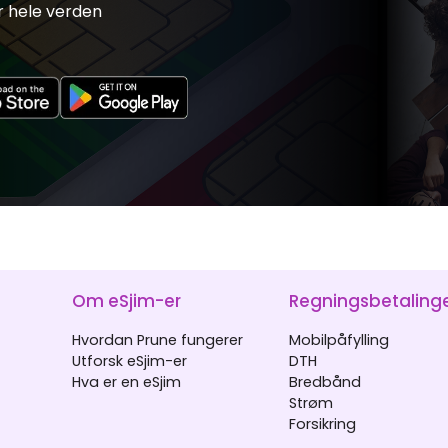
r hele verden
Om eSjim-er
Regningsbetaling
Hvordan Prune fungerer
Mobilpåfylling
Utforsk eSjim-er
DTH
Hva er en eSjim
Bredbånd
Strøm
Forsikring