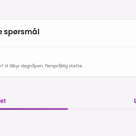
te spørsmål
? Vi tilbyr døgnåpen, flerspråklig støtte.
det