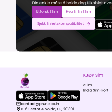
Din enkle måte å holde deg tilkoblet ove
Utforsk ESim
Hva Er En ESim
Sjekk Enhetskompatibilitet
KJØP Sim
eSim
India Sim-kort
contact@prune.co.in
B-6 Sector 4 Noida, UP, 201301