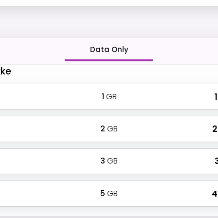
Data Only
kke
1
GB
₹
2
GB
₹
3
GB
₹
5
GB
₹ 