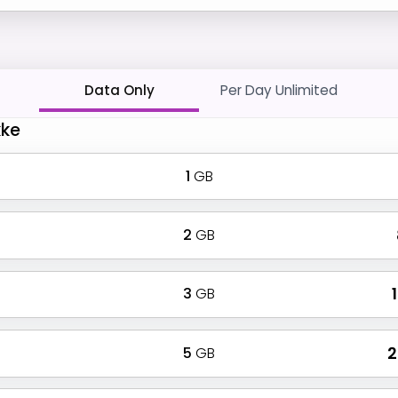
Data Only
Per Day Unlimited
kke
1
GB
2
GB
3
GB
₹
5
GB
₹