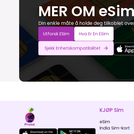
MER OM eSim
Din enkle måte å holde deg tilkoblet ove
Utforsk ESim
Hva Er En ESim
Sjekk Enhetskompatibilitet
KJØP Sim
eSim
India Sim-kort