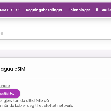
Bli part
SIM BUTIKK
Regningsbetalinger
Belønninger
ragua
eSIM
andre
atibilitet
e igjen, kan du alltid fylle på.
 når du kobler deg til et støttet nettverk.