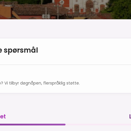
te spørsmål
? Vi tilbyr døgnåpen, flerspråklig støtte.
det