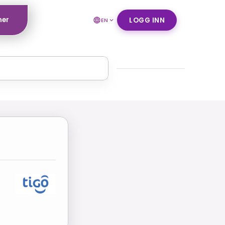
ner
LOGG INN
EN