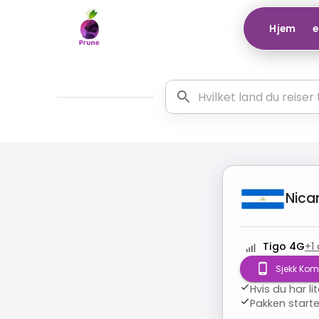
Hjem
e
Nica
Tigo 4G
+
1
Sjekk Komp
Hvis du har lit
Pakken starter