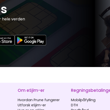
s
r hele verden
Om eSjim-er
Regningsbetaling
Hvordan Prune fungerer
Mobilpåfylling
Utforsk eSjim-er
DTH