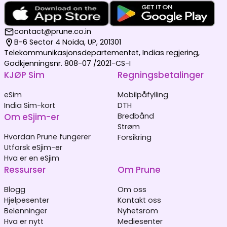
contact@prune.co.in
B-6 Sector 4 Noida, UP, 201301
Telekommunikasjonsdepartementet, Indias regjering,
Godkjenningsnr. 808-07 /2021-CS-I
KJØP Sim
Regningsbetalinger
eSim
Mobilpåfylling
India Sim-kort
DTH
Om eSjim-er
Bredbånd
Strøm
Hvordan Prune fungerer
Forsikring
Utforsk eSjim-er
Hva er en eSjim
Ressurser
Om Prune
Blogg
Om oss
Hjelpesenter
Kontakt oss
Belønninger
Nyhetsrom
Hva er nytt
Mediesenter