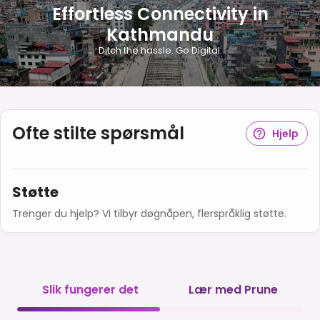
Effortless Connectivity in
Kathmandu
Ditch the hassle. Go Digital.
Ofte stilte spørsmål
Hjelp
Støtte
Trenger du hjelp? Vi tilbyr døgnåpen, flerspråklig støtte.
Slik fungerer det
Lær med Prune