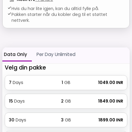
Hvis du har lite igjen, kan du alltid fylle på.
Pakken starter når du kobler deg til et støttet
nettverk.
Data Only
Per Day Unlimited
Velg din pakke
7
Days
1
GB
₹ 1049.00 INR
15
Days
2
GB
₹ 1849.00 INR
30
Days
3
GB
₹ 1899.00 INR