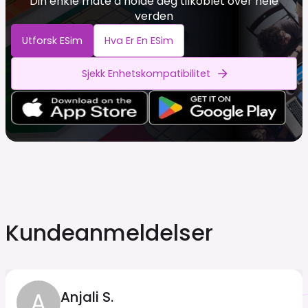
Din enkle måte å holde deg tilkoblet over hele
verden
Utforsk ESim
Hva Er En ESim
Sjekk Enhetskompatibilitet
Kundeanmeldelser
A
Anjali S.