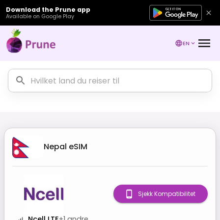
Download the Prune app
Available on Google Play
EN
Nepal
eSIM
Sjekk Kompatibilitet
Ncell LTE
+
1
andre