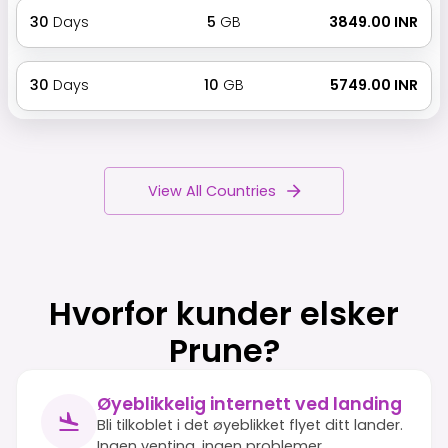
30
Days
5
GB
₹ 3849.00 INR
30
Days
10
GB
₹ 5749.00 INR
View All Countries
Hvorfor kunder elsker
Prune?
Øyeblikkelig internett ved landing
Bli tilkoblet i det øyeblikket flyet ditt lander.
Ingen venting, ingen problemer.